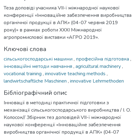
Теза доповіді учасника VІІ-ї міжнародної наукової
конференції «Інноваційне забезпечення виробництва
органічної продукції в АПК» (04-07 червня 2019
року)» в рамках роботи XXXI Міжнародної
агропромислової виставки «АГРО 2019».
Ключові слова
сільськогосподарські машини
,
професійна підготовка
,
інноваційні методи навчання
,
agricultural machinery
,
vocational training
,
innovative teaching methods
,
landwirtschaftliche Maschinen
,
innovative Lehrmethoden
Бібліографічний опис
Інновації в методиці практичної підготовки з
механізації сільськогосподарського виробництва / І. О.
Колосок// Збірник тез доповідей VІІ-ї міжнародної
наукової конференції «Інноваційне забезпечення
виробництва органічної продукції в АПК» (04-07