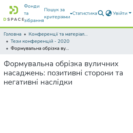
Фонди
Пошук за
та
Статистика
Увійти
критеріями
зібрання
Головна
Конференції та матеріали конференцій
Тези конференцій - 2020
Формувальна обрізка вуличних насаджень: позитивні сторони та негативні наслідки
Формувальна обрізка вуличних
насаджень: позитивні сторони та
негативні наслідки