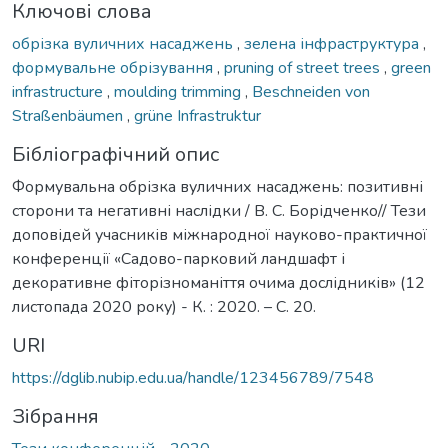
Ключові слова
обрізка вуличних насаджень
,
зелена інфраструктура
,
формувальне обрізування
,
pruning of street trees
,
green
infrastructure
,
moulding trimming
,
Beschneiden von
Straßenbäumen
,
grüne Infrastruktur
Бібліографічний опис
Формувальна обрізка вуличних насаджень: позитивні
сторони та негативні наслідки / B. С. Борідченко// Тези
доповідей учасників міжнародної науково-практичної
конференції «Садово-парковий ландшафт і
декоративне фіторізноманіття очима дослідників» (12
листопада 2020 року) - К. : 2020. – С. 20.
URI
https://dglib.nubip.edu.ua/handle/123456789/7548
Зібрання