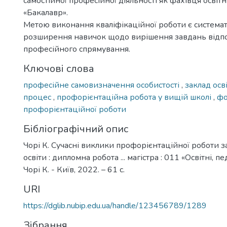
самостійної професійної діяльності як фахівця освіт
«Бакалавр».
Метою виконання кваліфікаційної роботи є системат
розширення навичок щодо вирішення завдань відп
професійного спрямування.
Ключові слова
професійне самовизначення особистості
,
заклад осв
процес
,
профорієнтаційна робота у вищій школі
,
фо
профорієнтаційної роботи
Бібліографічний опис
Чорі К. Сучасні виклики профорієнтаційної роботи з
освіти : дипломна робота ... магістра : 011 «Освітні, пе
Чорі К. - Київ, 2022. – 61 с.
URI
https://dglib.nubip.edu.ua/handle/123456789/1289
Зібрання