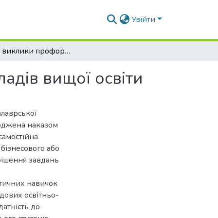
Увійти
Сучасні виклики профорієнтаційної роботи закладів вищої освіти
адів вищої освіти
алаврської
ерджена наказом
самостійна
 бізнесового або
рішення завдань
ктичних навичок
адових освітньо-
датність до