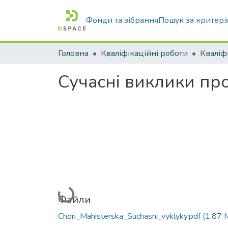
Фонди та зібрання
Пошук за критері
Головна
Кваліфікаційні роботи
Сучасні виклики про
Вантажиться...
Файли
Chori_Мahisterska_Suchasni_vyklyky.pdf
(1,87 