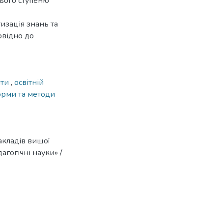
нього ступеню
изація знань та
овідно до
іти
,
освітній
рми та методи
акладів вищої
дагогічні науки» /