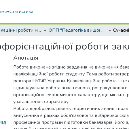
ями
Статистика
Кваліфікаційні роботи магістрів
ОПП "Педагогіка вищої школи"
форієнтаційної роботи закл
Анотація
Робота виконана згідно завдання на виконання бак
кваліфікаційної роботи студенту. Тема роботи затв
ректора НУБіП України. Кваліфікаційна робота – це 
індивідуальна робота аналітичного, розрахункового,
організаційно-економічного характеру, що містить 
узагальненого характеру.
Робота відображає рівень теоретичних знань і пра
випускника в рамках обов’язкової та вибіркової скл
MB)
професійної програми підготовки бакалаврів, його з