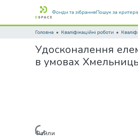
Фонди та зібрання
Пошук за критері
Головна
Кваліфікаційні роботи
Удосконалення елем
в умовах Хмельниць
Файли