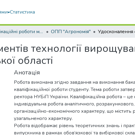
ями
Статистика
Кваліфікаційні роботи магістрів
ОПП "Агрономія"
ентів технології вирощува
кої області
Анотація
Робота виконана згідно завдання на виконання бак
кваліфікаційної роботи студенту. Тема роботи затв
ректора НУБіП України. Кваліфікаційна робота – це 
індивідуальна робота аналітичного, розрахункового,
організаційно-економічного характеру, що містить 
узагальненого характеру.
Робота відображає рівень теоретичних знань і пра
випускника в рамках обов’язкової та вибіркової скл