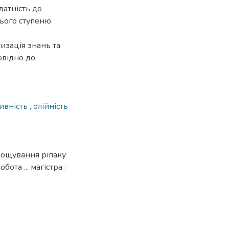
датність до
нього ступеню
изація знань та
овідно до
ивність
,
олійність
ирощування ріпаку
ота ... магістра :