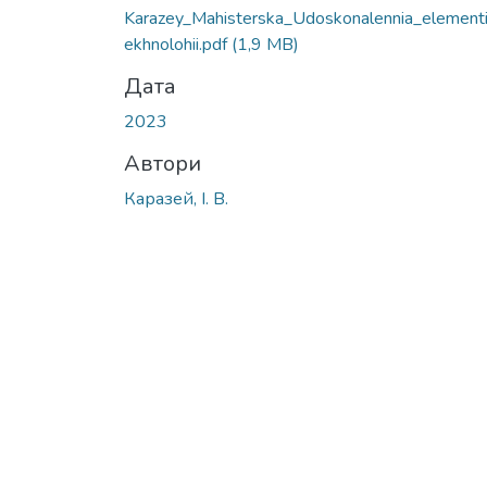
Вантажиться...
Karazey_Mahisterska_Udoskonalennia_elementi
ekhnolohii.pdf
(1,9 MB)
Дата
2023
Автори
Каразей, І. В.