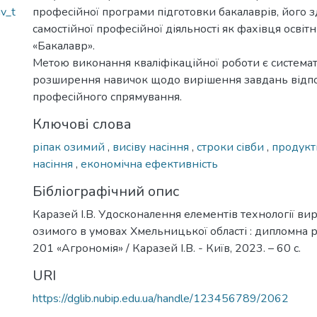
v_t
професійної програми підготовки бакалаврів, його з
самостійної професійної діяльності як фахівця освіт
«Бакалавр».
Метою виконання кваліфікаційної роботи є системат
розширення навичок щодо вирішення завдань відп
професійного спрямування.
Ключові слова
ріпак озимий
,
висіву насіння
,
строки сівби
,
продукт
насіння
,
економічна ефективність
Бібліографічний опис
Каразей І.В. Удосконалення елементів технології в
озимого в умовах Хмельницької області : дипломна роб
201 «Агрономія» / Каразей І.В. - Київ, 2023. – 60 с.
URI
https://dglib.nubip.edu.ua/handle/123456789/2062