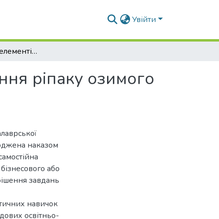
Увійти
Удосконалення елементів технології вирощування ріпаку озимого в умовах Хмельницької області
ння ріпаку озимого
алаврської
ерджена наказом
самостійна
 бізнесового або
рішення завдань
ктичних навичок
адових освітньо-