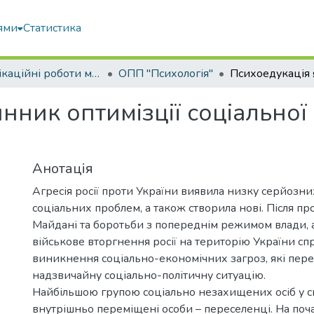
ями
Статистика
Кваліфікаційні роботи магістрів
ОПП "Психологія"
нник оптимізції соціальної
Анотація
Агресія росії проти України виявила низку серйозни
соціальних проблем, а також створила нові. Після пр
Майдані та боротьби з попереднім режимом влади, 
військове вторгнення росії на територію України с
виникнення соціально-економічних загроз, які пере
надзвичайну соціально-політичну ситуацію.
Найбільшою групою соціально незахищених осіб у с
внутрішньо переміщені особи – переселенці. На поч