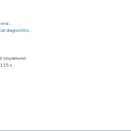
стика
,
cal diagnostics
,
ї соціальної
115 с.