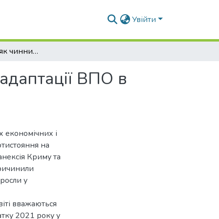
Увійти
Психоедукація як чинник оптимізції соціальної адаптації ВПО в Україні
 адаптації ВПО в
х економічних і
отистояння на
анексія Криму та
причинили
росли у
віті вважаються
атку 2021 року у