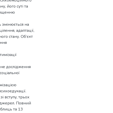
ї психоемоційного
у, його суті та
вищенню
ь змінюється на
ілення, адаптації,
ого стану. Об’єкт
ення
тимізації
чне дослідження
соціальної
имізацією
психоедукації.
зі вступу, трьох
х джерел. Повний
аблиць та 13