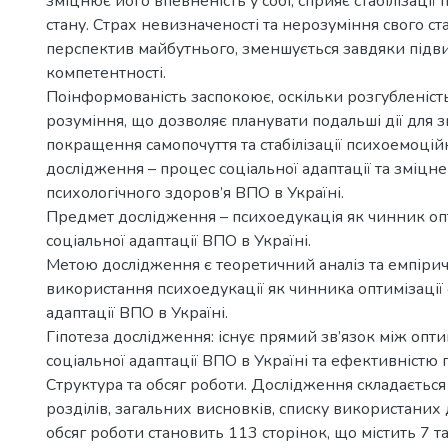
зміцнює його впевненість у собі; сприяє стабілізаці
стану. Страх невизначеності та нерозуміння свого стан
перспектив майбутнього, зменшується завдяки під
компетентності.
Поінформованість заспокоює, оскільки розгубленіст
розуміння, що дозволяє планувати подальші дії для зц
покращення самопочуття та стабілізації психоемоційн
дослідження – процес соціальної адаптації та зміцн
психологічного здоров’я ВПО в Україні.
Предмет дослідження – психоедукація як чинник оп
соціальної адаптації ВПО в Україні.
Метою дослідження є теоретичний аналіз та емпіри
використання психоедукації як чинника оптимізації 
адаптації ВПО в Україні.
Гіпотеза дослідження: існує прямий зв’язок між опт
соціальної адаптації ВПО в Україні та ефективністю 
Структура та обсяг роботи. Дослідження складається 
розділів, загальних висновків, списку використани
обсяг роботи становить 113 сторінок, що містить 7 т