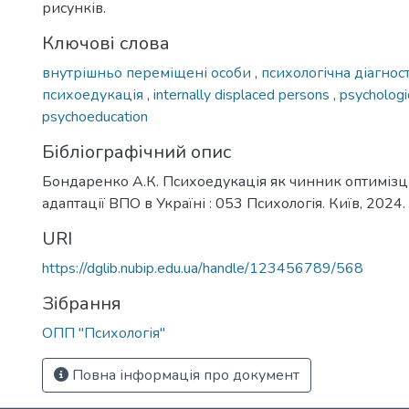
рисунків.
Ключові слова
внутрішньо переміщені особи
,
психологічна діагно
психоедукація
,
internally displaced persons
,
psychologi
psychoeducation
Бібліографічний опис
Бондаренко А.К. Психоедукація як чинник оптимізці
адаптації ВПО в Україні : 053 Психологія. Київ, 2024. 
URI
https://dglib.nubip.edu.ua/handle/123456789/568
Зібрання
ОПП "Психологія"
Повна інформація про документ