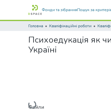
Фонди та зібрання
Пошук за критері
Головна
Кваліфікаційні роботи
Психоедукація як чи
Україні
Файли