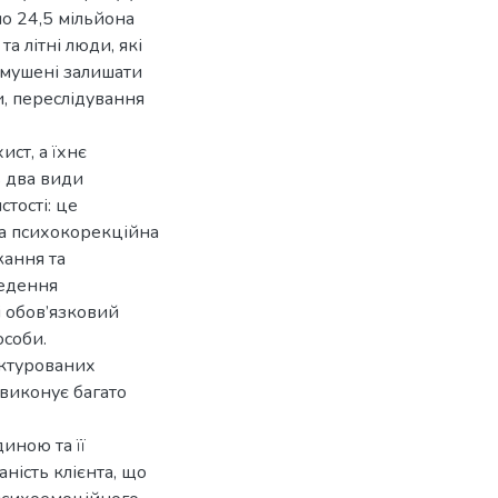
о 24,5 мільйона
а літні люди, які
змушені залишати
и, переслідування
ст, а їхнє
ь два види
стості: це
ша психокорекційна
жання та
ведення
і обов’язковий
особи.
уктурованих
 виконує багато
иною та її
ність клієнта, що