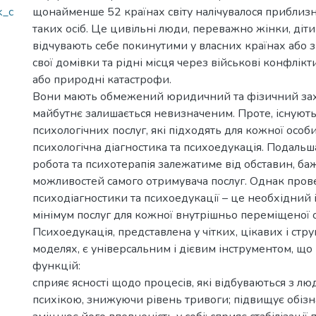
k_c
щонайменше 52 країнах світу налічувалося приблизн
таких осіб. Це цивільні люди, переважно жінки, діти т
відчувають себе покинутими у власних країнах або 
свої домівки та рідні місця через військові конфлікт
або природні катастрофи.
Вони мають обмежений юридичний та фізичний захи
майбутнє залишається невизначеним. Проте, існуют
психологічних послуг, які підходять для кожної особи
психологічна діагностика та психоедукація. Подаль
робота та психотерапія залежатиме від обставин, ба
можливостей самого отримувача послуг. Однак про
психодіагностики та психоедукації – це необхідний 
мінімум послуг для кожної внутрішньо переміщеної 
Психоедукація, представлена у чітких, цікавих і стр
моделях, є універсальним і дієвим інструментом, що
функцій:
сприяє ясності щодо процесів, які відбуваються з люд
психікою, знижуючи рівень тривоги; підвищує обізна