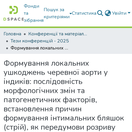
Фонди
Пошук за
та
Статистика
Увійти
критеріями
зібрання
Головна
Конференції та матеріали конференцій
Тези конференцій - 2025
Формування локальних ушкоджень черевної аорти у індиків: послідовність морфологічних змін та патогенетичних факторів, встановлення причин формування інтимальних бляшок (стрій), як передумови розриву аорти
Формування локальних
ушкоджень черевної аорти у
індиків: послідовність
морфологічних змін та
патогенетичних факторів,
встановлення причин
формування інтимальних бляшок
(стрій), як передумови розриву