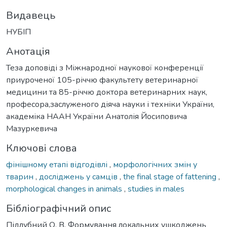
Видавець
НУБІП
Анотація
Теза доповіді з Міжнародної наукової конференції
приуроченої 105-річчю факультету ветеринарної
медицини та 85-річчю доктора ветеринарних наук,
професора,заслуженого діяча науки і техніки України,
академіка НААН України Анатолія Йосиповича
Мазуркевича
Ключові слова
фінішному етапі відгодівлі
,
морфологічних змін у
тварин
,
досліджень у самців
,
the final stage of fattening
,
morphological changes in animals
,
studies in males
Бібліографічний опис
Підлубний О. В. Формування локальних ушкоджень