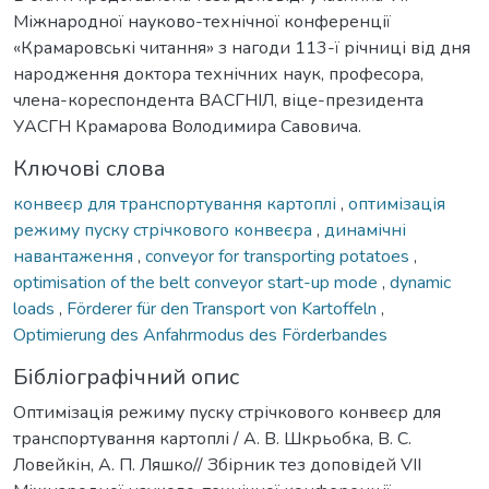
Міжнародної науково-технічної конференції
«Крамаровські читання» з нагоди 113-ї річниці від дня
народження доктора технічних наук, професора,
члена-кореспондента ВАСГНІЛ, віце-президента
УАСГН Крамарова Володимира Савовича.
Ключові слова
конвеєр для транспортування картоплі
,
оптимізація
режиму пуску стрічкового конвеєра
,
динамічні
навантаження
,
conveyor for transporting potatoes
,
optimisation of the belt conveyor start-up mode
,
dynamic
loads
,
Förderer für den Transport von Kartoffeln
,
Optimierung des Anfahrmodus des Förderbandes
Бібліографічний опис
Оптимізація режиму пуску стрічкового конвеєр для
транспортування картоплі / А. В. Шкрьобка, В. С.
Ловейкін, А. П. Ляшко// Збірник тез доповідей VIІ