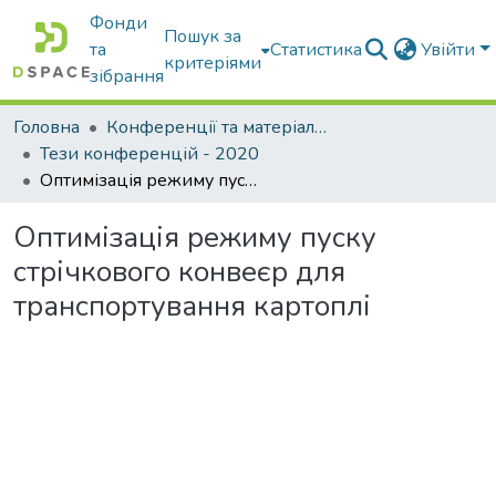
Фонди
Пошук за
та
Статистика
Увійти
критеріями
зібрання
Головна
Конференції та матеріали конференцій
Тези конференцій - 2020
Оптимізація режиму пуску стрічкового конвеєр для транспортування картоплі
Оптимізація режиму пуску
стрічкового конвеєр для
транспортування картоплі