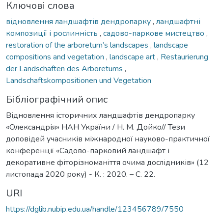
Ключові слова
відновлення ландшафтів дендропарку
,
ландшафтні
композиції і рослинність
,
садово-паркове мистецтво
,
restoration of the arboretum’s landscapes
,
landscape
compositions and vegetation
,
landscape art
,
Restaurierung
der Landschaften des Arboretums
,
Landschaftskompositionen und Vegetation
Бібліографічний опис
Відновлення історичних ландшафтів дендропарку
«Олександрія» НАН України / Н. М. Дойко// Тези
доповідей учасників міжнародної науково-практичної
конференції «Садово-парковий ландшафт і
декоративне фіторізноманіття очима дослідників» (12
листопада 2020 року) - К. : 2020. – С. 22.
URI
https://dglib.nubip.edu.ua/handle/123456789/7550