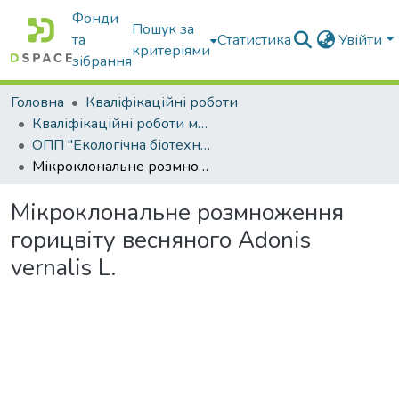
Фонди
Пошук за
та
Статистика
Увійти
критеріями
зібрання
Головна
Кваліфікаційні роботи
Кваліфікаційні роботи магістрів
ОПП "Екологічна біотехнологія та біоенергетика"
Мікроклональне розмноження горицвіту весняного Adonis vernalis L.
Мікроклональне розмноження
горицвіту весняного Adonis
vernalis L.