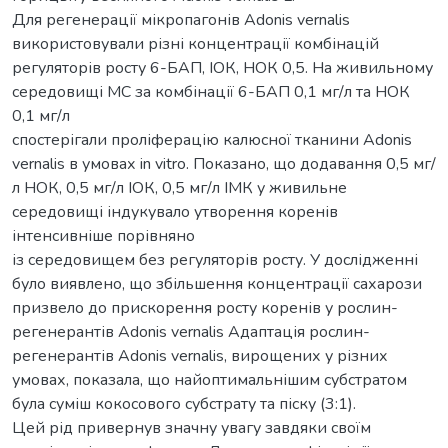
Для регенерації мікропагонів Adonis vernalis
використовували різні концентрації комбінацій
регуляторів росту 6-БАП, ІОК, НОК 0,5. На живильному
середовищі МС за комбінації 6-БАП 0,1 мг/л та НОК
0,1 мг/л
спостерігали проліферацію калюсної тканини Adonis
vernalis в умовах in vitro. Показано, що додавання 0,5 мг/
л НОК, 0,5 мг/л ІОК, 0,5 мг/л ІМК у живильне
середовищі індукувало утворення коренів
інтенсивніше порівняно
із середовищем без регуляторів росту. У дослідженні
було виявлено, що збільшення концентрації сахарози
призвело до прискорення росту коренів у рослин-
регенерантів Adonis vernalis Адаптація рослин-
регенерантів Adonis vernalis, вирощених у різних
умовах, показала, що найоптимальнішим субстратом
була суміш кокосового субстрату та піску (3:1).
Цей рід привернув значну увагу завдяки своїм