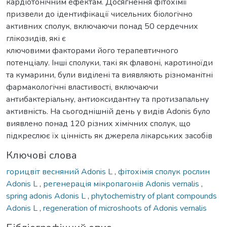
кардіотонічним ефектам. Досягнення фітохімії
призвели до ідентифікації чисельних біологічно
активних сполук, включаючи понад 50 сердечних
глікозидів, які є
ключовими факторами його терапевтичного
потенціалу. Інші сполуки, такі як флавоні, каротиноїди
та кумарини, були виділені та виявляють різноманітні
фармакологічні властивості, включаючи
антибактеріальну, антиоксидантну та протизапальну
активність. На сьогоднішній день у видів Adonis було
виявлено понад 120 різних хімічних сполук, що
підкреслює їх цінність як джерела лікарських засобів
Ключові слова
горицвіт весняний Adonis L
,
фітохімія сполук рослин
Adonis L
,
регенерація мікропагонів Adonis vernalis
,
spring adonis Adonis L
,
phytochemistry of plant compounds
Adonis L
,
regeneration of microshoots of Adonis vernalis