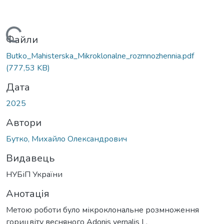
антажиться...
Файли
Butko_Mahisterska_Mikroklonalne_rozmnozhennia.pdf
(777,53 KB)
Дата
2025
Автори
Бутко, Михайло Олександрович
Видавець
НУБіП України
Анотація
Метою роботи було мікроклональне розмноження
горицвіту весняного Adonis vernalis L.