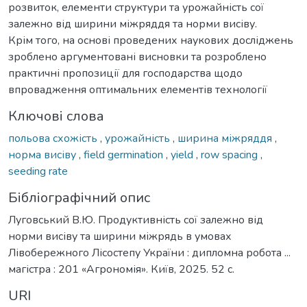
розвиток, елементи структури та урожайність сої
залежно від ширини міжряддя та норми висіву.
Крім того, на основі проведених наукових досліджень
зроблено аргументовані висновки та розроблено
практичні пропозиції для господарства щодо
впровадження оптимальних елементів технології
Ключові слова
польова схожість
,
урожайність
,
ширина міжряддя
,
норма висіву
,
field germination
,
yield
,
row spacing
,
seeding rate
Бібліографічний опис
Луговський В.Ю. Продуктивність сої залежно від
норми висіву та ширини міжрядь в умовах
Лівобережного Лісостепу України : дипломна робота ...
магістра : 201 «Агрономія». Київ, 2025. 52 с.
URI