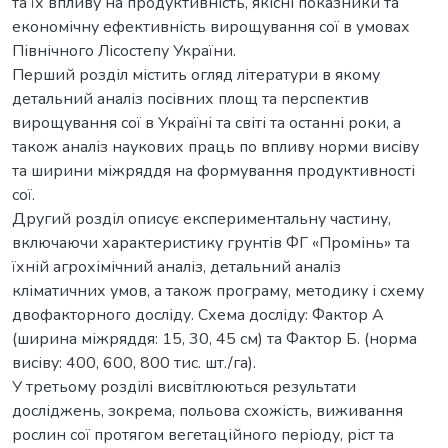
та їх впливу на продуктивність, якісні показники та
економічну ефективність вирощування сої в умовах
Північного Лісостепу України.
Перший розділ містить огляд літератури в якому
детальний аналіз посівних площ та перспектив
вирощування сої в Україні та світі та останні роки, а
також аналіз наукових праць по впливу норми висіву
та ширини міжряддя на формування продуктивності
сої.
Другий розділ описує експериментальну частину,
включаючи характеристику грунтів ФГ «Промінь» та
їхній агрохімічний аналіз, детальний аналіз
кліматичних умов, а також програму, методику і схему
двофакторного досліду. Схема досліду: Фактор А
(ширина міжряддя: 15, 30, 45 см) та Фактор Б. (норма
висіву: 400, 600, 800 тис. шт./га).
У третьому розділі висвітлюються результати
досліджень, зокрема, польова схожість, виживання
рослин сої протягом вегетаційного періоду, ріст та