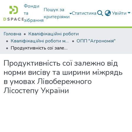
Фонди
Пошук за
та
Статистика
Увійти
критеріями
зібрання
Головна
Кваліфікаційні роботи
Кваліфікаційні роботи магістрів
ОПП "Агрономія"
Продуктивність сої залежно від норми висіву та ширини міжрядь в умовах Лівобережного Лісостепу України
Продуктивність сої залежно від
норми висіву та ширини міжрядь
в умовах Лівобережного
Лісостепу України