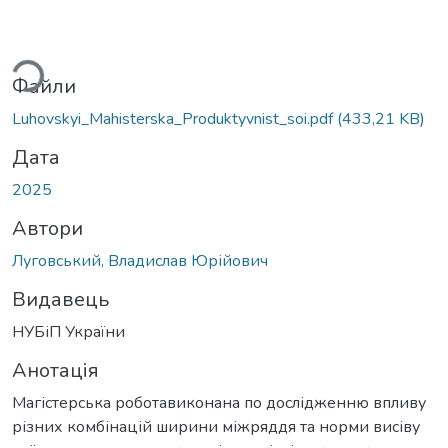
ться...
Файли
Luhovskyi_Mahisterska_Produktyvnist_soi.pdf
(433,21 KB)
Дата
2025
Автори
Луговський, Владислав Юрійович
Видавець
НУБіП України
Анотація
Магістерська роботавиконана по дослідженню впливу
різних комбінацій ширини міжряддя та норми висіву