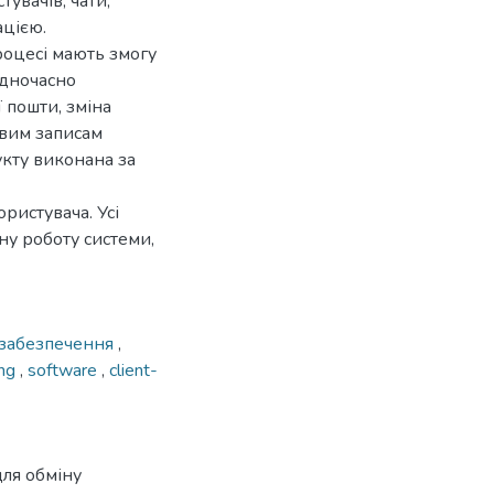
увачів, чати,
ацією.
процесі мають змогу
одночасно
 пошти, зміна
овим записам
укту виконана за
ристувача. Усі
ну роботу системи,
 забезпечення
,
ing
,
software
,
client-
для обміну