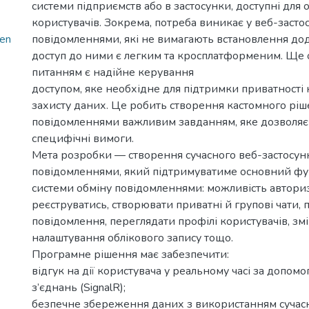
системи підприємств або в застосунки, доступні для
користувачів. Зокрема, потреба виникає у веб-засто
en
повідомленнями, які не вимагають встановлення дод
доступ до ними є легким та кросплатформеним. Щ
питанням є надійне керування
доступом, яке необхідне для підтримки приватності 
захисту даних. Це робить створення кастомного ріш
повідомленнями важливим завданням, яке дозволяє 
специфічні вимоги.
Мета розробки — створення сучасного веб-застосунк
повідомленнями, який підтримуватиме основний фу
системи обміну повідомленнями: можливість авториз
реєструватись, створювати приватні й групові чати, п
повідомлення, переглядати профілі користувачів, зм
налаштування облікового запису тощо.
Програмне рішення має забезпечити:
відгук на дії користувача у реальному часі за допо
з’єднань (SignalR);
безпечне збереження даних з використанням сучасн