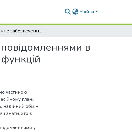
Увійти
Програмне забезпечення веб сайту для обміну повідомленнями в режимі реального часу з підтримкою основних функцій мессенджера
 повідомленнями в
 функцій
вою частиною
есійному плані.
, надійний обмін
і знати, хто є
повідомленнями у