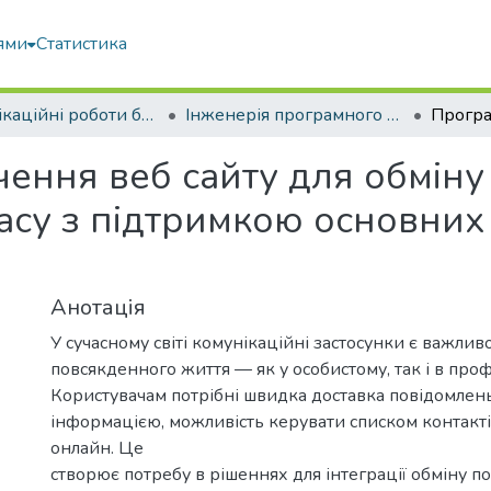
ями
Статистика
Кваліфікаційні роботи бакалаврів
Інженерія програмного забезпечення
ення веб сайту для обміну
асу з підтримкою основних
Анотація
У сучасному світі комунікаційні застосунки є важли
повсякденного життя — як у особистому, так і в проф
Користувачам потрібні швидка доставка повідомлень
інформацією, можливість керувати списком контактів 
онлайн. Це
створює потребу в рішеннях для інтеграції обміну 