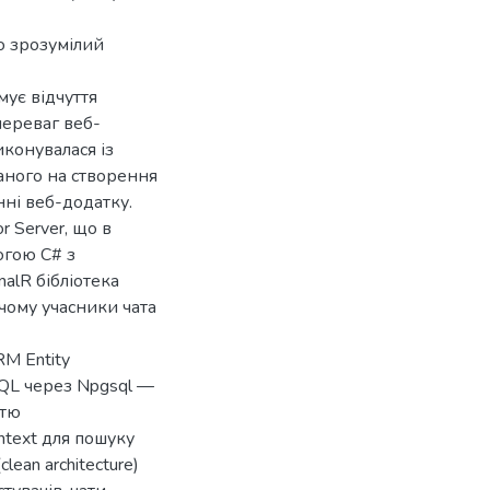
о зрозумілий
мує відчуття
переваг веб-
конувалася із
аного на створення
нні веб-додатку.
 Server, що в
огою C# з
alR бібліотека
чому учасники чата
M Entity
SQL через Npgsql —
стю
text для пошуку
lean architecture)