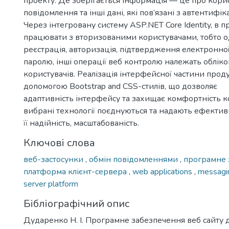
проекту. Де зберігається інформація — це про корист
повідомлення та інші дані, які пов’язані з автентифік
Через інтегровану систему ASP.NET Core Identity, в 
працювати з вторизованими користувачами, тобто 
реєстрація, авторизація, підтвердження електронної
паролю, інші операції веб контролю належать облік
користувачів. Реалізація інтерфейсної частини прод
допомогою Bootstrap and CSS-стилів, що дозволяє
адаптивність інтерфейсу та захищає комфортність ко
вибрані технології поєднуються та надають ефектив
її надійність, масштабованість.
Ключові слова
веб-застосунки
,
обмін повідомленнями
,
програмне
платформа клієнт-сервера
,
web applications
,
messag
server platform
Бібліографічний опис
Дударенко Н. І. Програмне забезпечення веб сайту 