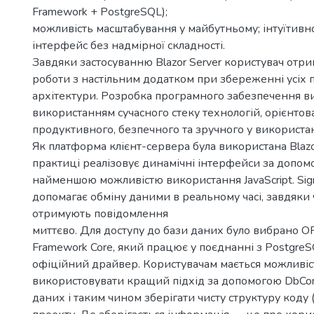
Framework + PostgreSQL);
можливість масштабування у майбутньому; інтуїтивн
інтерфейс без надмірної складності.
Завдяки застосуванню Blazor Server користувач отри
роботи з настільним додатком при збереженні усіх 
архітектури. Розробка програмного забезпечення ви
використанням сучасного стеку технологій, орієнтов
продуктивного, безпечного та зручного у використа
Як платформа клієнт-сервера була використана Blazor
практиці реалізовує динамічні інтерфейси за допом
найменшою можливістю використання JavaScript. Sign
допомагає обміну даними в реальному часі, завдяки 
отримують повідомлення
миттєво. Для доступу до бази даних було вибрано OR
Framework Core, який працює у поєднанні з Postgre
офіційний драйвер. Користувачам мається можливі
використовувати кращий підхід за допомогою DbCon
даних і таким чином зберігати чисту структуру коду (c