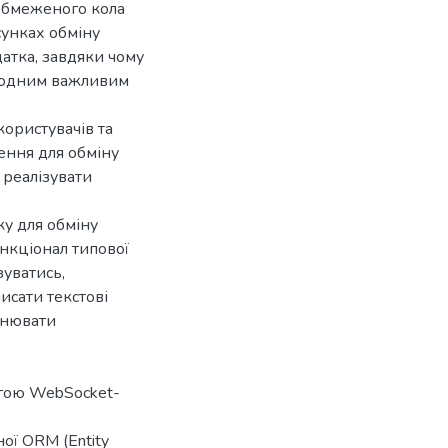
 обмеженого кола
сунках обміну
атка, завдяки чому
е одним важливим
користувачів та
ення для обміну
реалізувати
у для обміну
нкціонал типової
уватись,
исати текстові
інювати
могою WebSocket-
ої ORM (Entity