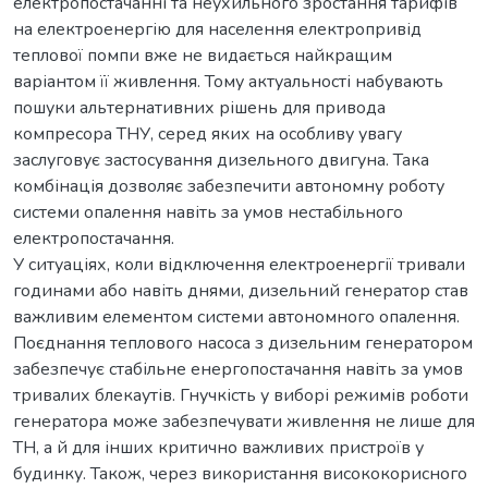
електропостачанні та неухильного зростання тарифів
на електроенергію для населення електропривід
теплової помпи вже не видається найкращим
варіантом її живлення. Тому актуальності набувають
пошуки альтернативних рішень для привода
компресора ТНУ, серед яких на особливу увагу
заслуговує застосування дизельного двигуна. Така
комбінація дозволяє забезпечити автономну роботу
системи опалення навіть за умов нестабільного
електропостачання.
У ситуаціях, коли відключення електроенергії тривали
годинами або навіть днями, дизельний генератор став
важливим елементом системи автономного опалення.
Поєднання теплового насоса з дизельним генератором
забезпечує стабільне енергопостачання навіть за умов
тривалих блекаутів. Гнучкість у виборі режимів роботи
генератора може забезпечувати живлення не лише для
ТН, а й для інших критично важливих пристроїв у
будинку. Також, через використання висококорисного