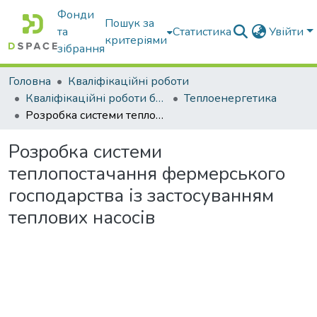
Фонди
Пошук за
та
Статистика
Увійти
критеріями
зібрання
Головна
Кваліфікаційні роботи
Кваліфікаційні роботи бакалаврів
Теплоенергетика
Розробка системи теплопостачання фермерського господарства із застосуванням теплових насосів
Розробка системи
теплопостачання фермерського
господарства із застосуванням
теплових насосів