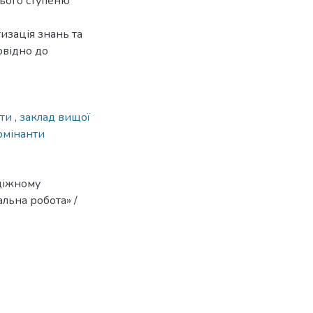
нього ступеню
изація знань та
овідно до
іти
,
заклад вищої
рмінанти
одіжному
альна робота» /