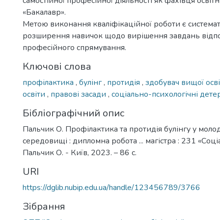
самостійної професійної діяльності як фахівця освіт
«Бакалавр».
Метою виконання кваліфікаційної роботи є системат
розширення навичок щодо вирішення завдань відп
професійного спрямування.
Ключові слова
профілактика
,
булінг
,
протидія
,
здобувач вищої осв
освіти
,
правові засади
,
соціально-психологічні дете
Бібліографічний опис
Пальчик О. Профілактика та протидія булінгу у мол
середовищі : дипломна робота ... магістра : 231 «Соці
Пальчик О. - Київ, 2023. – 86 с.
URI
https://dglib.nubip.edu.ua/handle/123456789/3766
Зібрання