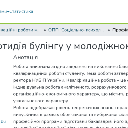
ями
Статистика
Кваліфікаційні роботи магістрів
ОПП "Соціально-психологічна реабілітація"
отидія булінгу у молодіжн
Анотація
Робота виконана згідно завдання на виконання бак
кваліфікаційної роботи студенту. Тема роботи затв
ректора НУБіП України. Кваліфікаційна робота – це 
індивідуальна робота аналітичного, розрахункового,
організаційно-економічного характеру, що містить 
узагальненого характеру.
Робота відображає рівень теоретичних знань і пра
випускника в рамках обов’язкової та вибіркової скл
_bu
професійної програми підготовки бакалаврів, його з