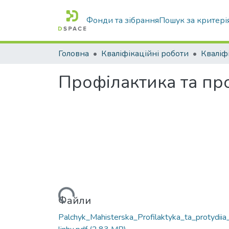
Фонди та зібрання
Пошук за критері
Головна
Кваліфікаційні роботи
Профілактика та пр
Вантажиться...
Файли
Palchyk_Mahisterska_Profilaktyka_ta_protydiia