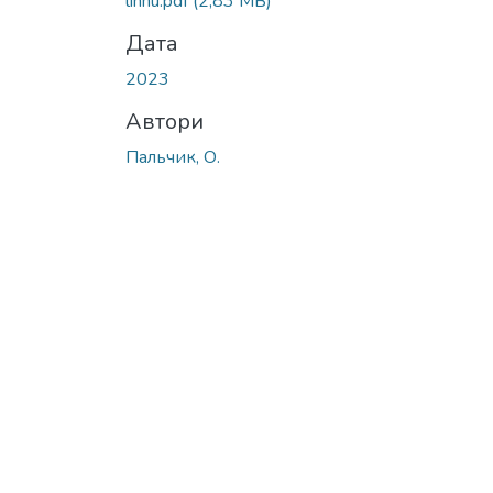
linhu.pdf
(2,83 MB)
Дата
2023
Автори
Пальчик, О.