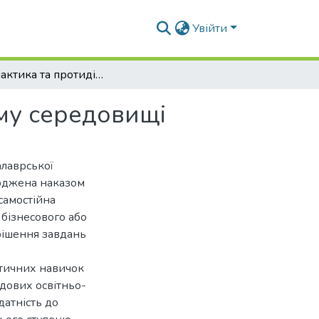
Увійти
Профілактика та протидія булінгу у молодіжному середовищі
ому середовищі
алаврської
ерджена наказом
самостійна
 бізнесового або
рішення завдань
ктичних навичок
адових освітньо-
датність до