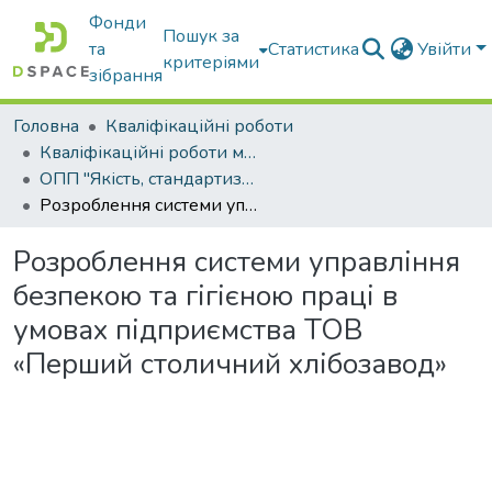
Фонди
Пошук за
та
Статистика
Увійти
критеріями
зібрання
Головна
Кваліфікаційні роботи
Кваліфікаційні роботи магістрів
ОПП "Якість, стандартизація та сертифікація"
Розроблення системи управління безпекою та гігієною праці в умовах підприємства ТОВ «Перший столичний хлібозавод»
Розроблення системи управління
безпекою та гігієною праці в
умовах підприємства ТОВ
«Перший столичний хлібозавод»