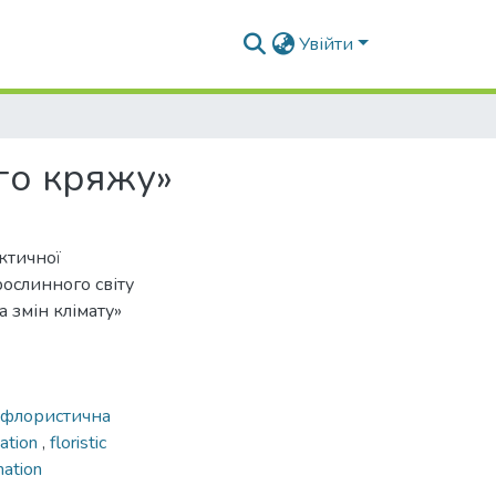
Увійти
го кряжу»
ктичної
ослинного світу
 змін клімату»
флористична
ation
,
floristic
ation