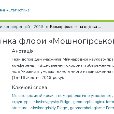
ями
Статистика
и конференцій - 2019
Біоморфологічна оцінка флори «Мошногірського кряжу»
інка флори «Мошногірсько
Анотація
Тези доповідей учасників Міжнародної науково-пра
конференції «Відновлення, охорона й збереження р
лісів України в умовах техногенного навантаження та
(15–16 жовтня 2019 року).
Ключові слова
Мошногріський кряж
,
геоморфологічне утворення
,
структура
,
Moshnygrysky Ridge
,
geomorphological form
structure
,
Moshnogriskiy Ridge
,
geomorphologische Form