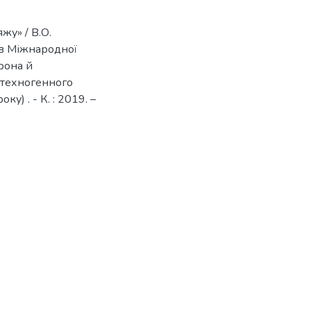
жу» / В.О.
ів Міжнародної
рона й
х техногенного
у) . - К. : 2019. –