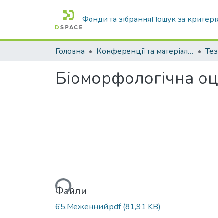
Фонди та зібрання
Пошук за критері
Головна
Конференції та матеріали конференцій
Тез
Біоморфологічна оц
Вантажиться...
Файли
65.Меженний.pdf
(81,91 KB)