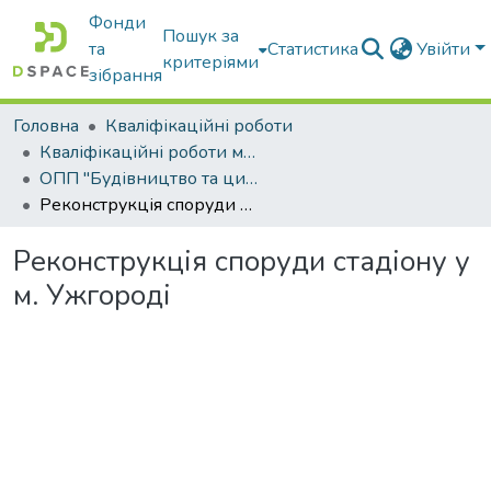
Фонди
Пошук за
та
Статистика
Увійти
критеріями
зібрання
Головна
Кваліфікаційні роботи
Кваліфікаційні роботи магістрів
ОПП "Будівництво та цивільна інженерія"
Реконструкція споруди стадіону у м. Ужгороді
Реконструкція споруди стадіону у
м. Ужгороді