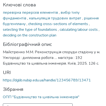
Ключові слова
перевірка перерізів елементів
,
вибір типу
фундаментів
,
калькуляція трудових витрат
,
рішення
будгенплану
,
checking cross-sections of elements
,
selecting the type of foundations
,
calculating labour costs
,
deciding on the construction plan
Бібліографічний опис
Майстренко М.М. Реконструкція споруди стадіону у м.
Ужгороді : дипломна робота … магістра : 192
Будiвництво тa цивiльнa iнженерiя. Київ, 2025. 126 с.
URI
https://dglib.nubip.edu.ua/handle/123456789/13471
Зібрання
ОПП "Будівництво та цивільна інженерія"