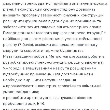
спортивної арени, здатної приймати змагання високого
рівня. Реконструкція споруди стадіону дозволить
вирішити проблему аварійності існуючих конструкцій,
розширити функціонал підтрибунних приміщень та
забезпечити захист глядачів від атмосферних опадів.
Використання металевого каркаса при реконструкції є
найбільш доцільним рішенням в умовах сейсмічності
регіону (7 балів), оскільки дозволяє зменшити вагу
споруди та скоротити терміни будівництва.
Мета і завдання роботи. Метою магістерської роботи є
розробка проекту реконструкції споруди стадіону в м.
Ужгороді із влаштуванням навісу та розширенням
підтрибунних приміщень. Для досягнення мети
необхідно вирішити наступні завдання:
• проаналізувати інженерно-геологічні та кліматичні
умови майданчика;
• розробити архітектурно-планувальні рішення
прибудови в осях Б-В;
• розрахувати несучі елементи металевого каркаса