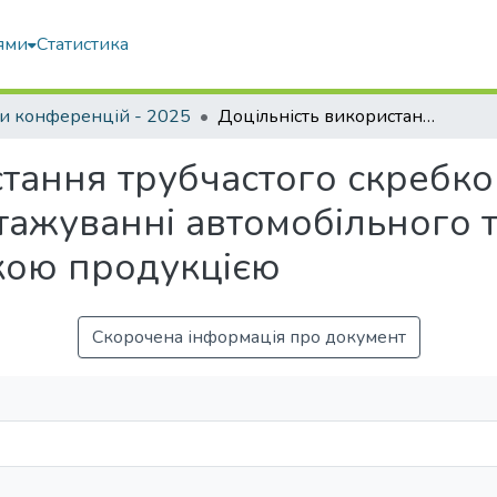
ями
Статистика
и конференцій - 2025
Доцільність використання трубчастого скребкового ланцюгового конвеєра при завантажуванні автомобільного транспорту сільськогосподарською продукцією
стання трубчастого скребк
тажуванні автомобільного 
кою продукцією
Скорочена інформація про документ