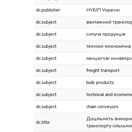
dc.publisher
НУБІП України
dc.subject
вантажний транспо
dc.subject
сипуча продукція
dc.subject
техніко-економічна
dc.subject
ланцюгові конвеєр
dc.subject
freight transport
dc.subject
bulk products
dc.subject
technical and economic
dc.subject
chain conveyors
Доцільність викори
dc.title
транспорту сільськ