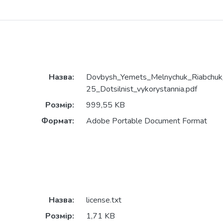
Назва:
Dovbysh_Yemets_Melnychuk_Riabchuk
25_Dotsilnist_vykorystannia.pdf
Розмір:
999,55 KB
Формат:
Adobe Portable Document Format
Назва:
license.txt
Розмір:
1,71 KB