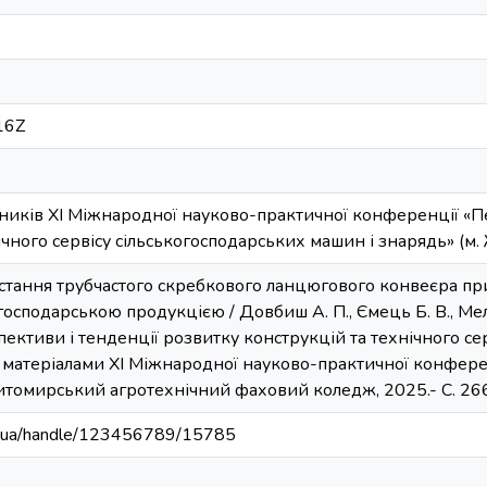
16Z
сників XI Міжнародної науково-практичної конференції «П
ічного сервісу сільськогосподарських машин і знарядь» (м.
стання трубчастого скребкового ланцюгового конвеєра пр
осподарською продукцією / Довбиш А. П., Ємець Б. В., Мель
спективи і тенденції розвитку конструкцій та технічного с
а матеріалами XI Міжнародної науково-практичної конфере
итомирський агротехнічний фаховий коледж, 2025.- С. 26
edu.ua/handle/123456789/15785