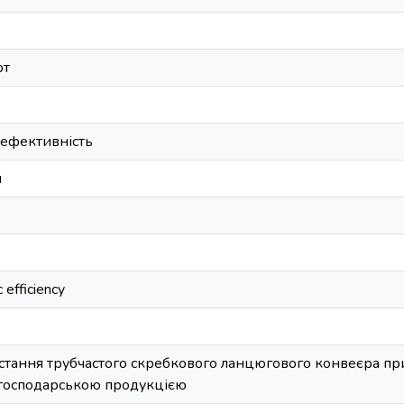
рт
 ефективність
и
 efficiency
стання трубчастого скребкового ланцюгового конвеєра пр
огосподарською продукцією