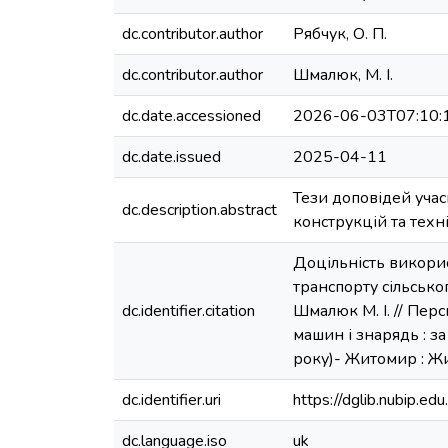
dc.contributor.author
Рябчук, О. П.
dc.contributor.author
Шмалюк, М. І.
dc.date.accessioned
2026-06-03T07:10:
dc.date.issued
2025-04-11
Тези доповідей уча
dc.description.abstract
конструкцій та техн
Доцільність викори
транспорту сільськог
dc.identifier.citation
Шмалюк М. І. // Пер
машин і знарядь : з
року)- Житомир : Ж
dc.identifier.uri
https://dglib.nubip.
dc.language.iso
uk