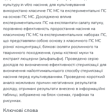
культуру in vitro насіння, для культивування
використано класичне ПС МС та експериментальні ПС
на основі ПС МС. Досліджено вплив
експериментальних ПС на експлантати салату латуку,
порівняно ефективність проростання насіння на
класичному ПС МС та експериментальних наборах ПС,
що представляли собою основу з класичного ПС МС
різної концентрації, білкові ізоляти рослинного та
тваринного походження, суміш кістяної муки та
екстракт люцерни (альфальфи). Проведено серію
дослідів по визначенню ефективності стерилізації для
визначення найоптимальнішого способу стерилізації
насіння перед культивуванням. Проведено короткий
аналіз можливих причин негативних результатів
досліду, отримані результати внесено в інформаційні
таблиці, зображено на блок-схемах, графіках та
рисунках.
Ключові слова