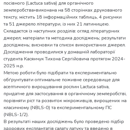
посівного (Lactuca sativa) для органічного
землеробства»виконана на 58 сторінках друкованого
тексту, містить 18 інформаційних таблиць, 4 рисунки
та 51 джерело літератури, із них 21 латиницею.
Складаєтся із наступних розділів: огляд літературних
джерел; матеріали та методика досліджень; результати
досліджень; висновки та список використаних джерел.
Дослідження проводилися у домашній лабораторії
студента Касянчук Тихона Сергійовича протягом 2024-
2025 н.р.
Метою роботи було підібрати та експериментально
обґрунтувати оптимальне поживне середовище для
асептичного вирощування рослин Lactuca sativa,
придатне для застосування в органічному землеробстві,
порівняти ріст та розвиток мікроживців, вирощених на
класичному (NBLS-0) та експериментальному ПС
(NBLS-1/2).
В результаті наших досліджень було проведено підбір
здорових експлантатів салату латуку та введено в