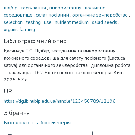
підбір
,
тестування
,
використання
,
поживне
середовище
,
салат посівний
,
органічне землеробство
,
selection
,
testing
,
use
,
nutrient medium
,
salad seeds
,
organic farming
Бібліографічний опис
Касянчук Т.С. Підбір, тестування та використання
поживного середовища для салату посівного (Lactuca
sativa) для органічного землеробства : дипломна робота
... бакалавра : 162 Біотехнології та біоінженерія. Київ,
2025. 57 с.
URI
https://dglib.nubip.edu.ua/handle/123456789/12196
Зібрання
Біотехнології та біоінженерія