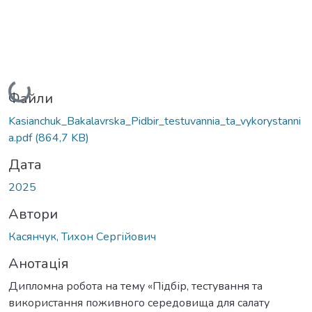
Вантажиться...
Файли
Kasianchuk_Bakalavrska_Pidbir_testuvannia_ta_vykorystanni
a.pdf
(864,7 KB)
Дата
2025
Автори
Касянчук, Тихон Сергійович
Анотація
Дипломна робота на тему «Підбір, тестування та
використання поживного середовища для салату