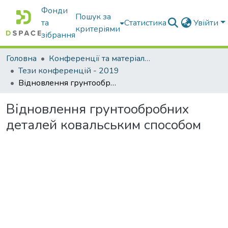
Фонди
Пошук за
та
Статистика
Увійти
критеріями
зібрання
Головна
Конференції та матеріали конференцій
Тези конференцій - 2019
Відновлення грунтообробних деталей ковальським способом
Відновлення грунтообробних
деталей ковальським способом
Вантажиться...