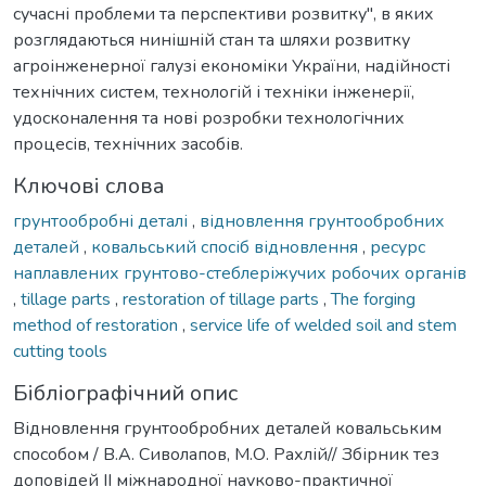
сучасні проблеми та перспективи розвитку", в яких
розглядаються нинішній стан та шляхи розвитку
агроінженерної галузі економіки України, надійності
технічних систем, технологій і техніки інженерії,
удосконалення та нові розробки технологічних
процесів, технічних засобів.
Ключові слова
грунтообробні деталі
,
відновлення грунтообробних
деталей
,
ковальський спосіб відновлення
,
ресурс
наплавлених грунтово-стеблеріжучих робочих органів
,
tillage parts
,
restoration of tillage parts
,
The forging
method of restoration
,
service life of welded soil and stem
cutting tools
Бібліографічний опис
Відновлення грунтообробних деталей ковальським
способом / В.А. Сиволапов, М.О. Рахлій// Збірник тез
доповідей ІІ міжнародної науково-практичної