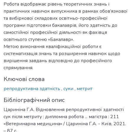
Робота відображає рівень теоретичних знань і
практичних навичок випускника в рамках обов’язкової
та вибіркової складових освітньо-професійної
програми підготовки бакалаврів, його здатність до
самостійної професійної діяльності як фахівця
освітнього ступеню «Бакалавр».
Метою виконання кваліфікаційної роботи є
систематизація знань та розширення навичок щодо
вирішення завдань відповідно до професійного
спрямування.
Ключові слова
репродуктивна здатність
,
суки
,
метрит
Бібліографічний опис
Цариніна Г.А. Відновлення репродуктивної здатності
сук після метриту : дипломна робота ... магістра : 211
«Ветеринарна медицина» / Цариніна Г.А. - Київ, 2021.
– 87 с.