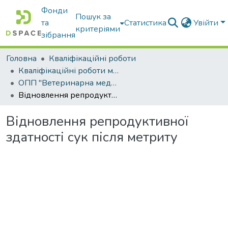
Фонди
Пошук за
та
Статистика
Увійти
критеріями
зібрання
Головна
Кваліфікаційні роботи
Кваліфікаційні роботи магістрів
ОПП "Ветеринарна медицина"
Відновлення репродуктивної здатності сук після метриту
Відновлення репродуктивної
здатності сук після метриту