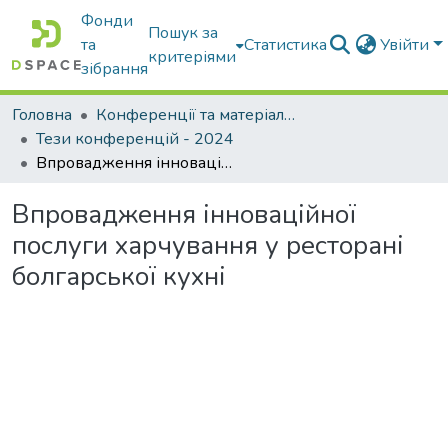
Фонди
Пошук за
та
Статистика
Увійти
критеріями
зібрання
Головна
Конференції та матеріали конференцій
Тези конференцій - 2024
Впровадження інноваційної послуги харчування у ресторані болгарської кухні
Впровадження інноваційної
послуги харчування у ресторані
болгарської кухні