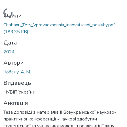
Вантажиться...
Файли
Chobanu_Tezy_Vprovadzhennia_innovatsiinoi_posluhy.pdf
(183,35 KB)
Дата
2024
Автори
Чобану, А. М.
Видавець
НУБіП України
Анотація
Теза доповіді з матеріалів ІІ Всеукраїнської науково-
практичної конференції «Наукові здобутки
студентської та учнівської молоді з реалізації Плану