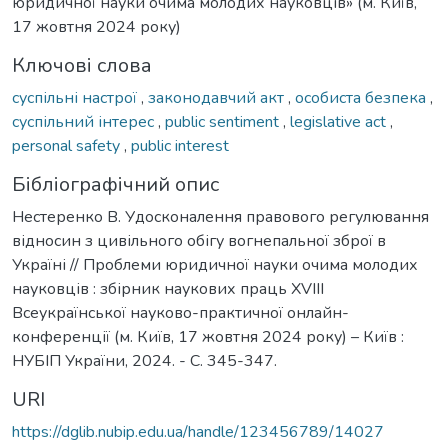
юридичної науки очима молодих науковців» (м. Київ,
17 жовтня 2024 року)
Ключові слова
суспільні настрої
,
законодавчий акт
,
особиста безпека
,
суспільний інтерес
,
public sentiment
,
legislative act
,
personal safety
,
public interest
Бібліографічний опис
Нестеренко В. Удосконалення правового регулювання
відносин з цивільного обігу вогнепальної зброї в
Україні // Проблеми юридичної науки очима молодих
науковців : збірник наукових праць XVIII
Всеукраїнської науково-практичної онлайн-
конференції (м. Київ, 17 жовтня 2024 року) – Київ :
НУБІП України, 2024. - С. 345-347.
URI
https://dglib.nubip.edu.ua/handle/123456789/14027