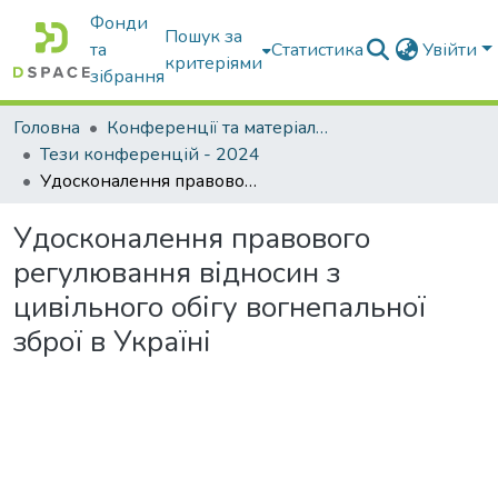
Фонди
Пошук за
та
Статистика
Увійти
критеріями
зібрання
Головна
Конференції та матеріали конференцій
Тези конференцій - 2024
Удосконалення правового регулювання відносин з цивільного обігу вогнепальної зброї в Україні
Удосконалення правового
регулювання відносин з
цивільного обігу вогнепальної
зброї в Україні