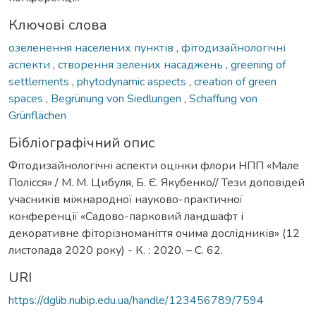
Ключові слова
озеленення населених пунктів
,
фітодизайнологічні
аспекти
,
створення зелених насаджень
,
greening of
settlements
,
phytodynamic aspects
,
creation of green
spaces
,
Begrünung von Siedlungen
,
Schaffung von
Grünflächen
Бібліографічний опис
Фітодизайнологічні аспекти оцінки флори НПП «Мале
Полісся» / М. М. Цибуля, Б. Є. Якубенко// Тези доповідей
учасників міжнародної науково-практичної
конференції «Садово-парковий ландшафт і
декоративне фіторізноманіття очима дослідників» (12
листопада 2020 року) - К. : 2020. – С. 62.
URI
https://dglib.nubip.edu.ua/handle/123456789/7594