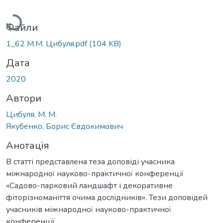
Вантажиться...
Файли
1_62 М.М. Цибуля.pdf
(104 KB)
Дата
2020
Автори
Цибуля, М. М.
Якубенко, Борис Євдокимович
Анотація
В статті представлена теза доповіді учасника
міжнародної науково-практичної конференції
«Садово-парковий ландшафт і декоративне
фіторізноманіття очима дослідників». Тези доповідей
учасників міжнародної науково-практичної
конференції.