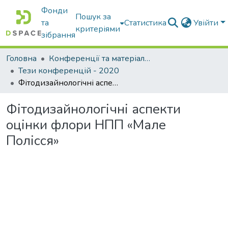
Фонди
Пошук за
та
Статистика
Увійти
критеріями
зібрання
Головна
Конференції та матеріали конференцій
Тези конференцій - 2020
Фітодизайнологічні аспекти оцінки флори НПП «Мале Полісся»
Фітодизайнологічні аспекти
оцінки флори НПП «Мале
Полісся»