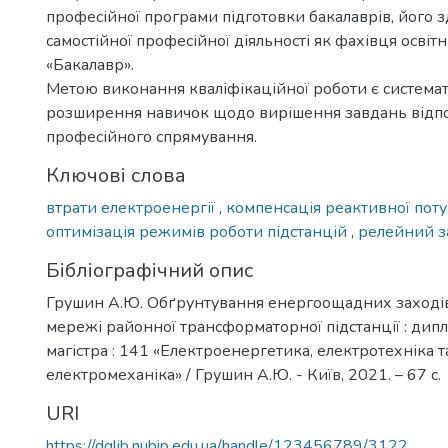
професійної програми підготовки бакалаврів, його з
самостійної професійної діяльності як фахівця освіт
«Бакалавр».
Метою виконання кваліфікаційної роботи є системат
розширення навичок щодо вирішення завдань відп
професійного спрямування.
Ключові слова
втрати електроенергії
,
компенсація реактивної пот
оптимізація режимів роботи підстанцій
,
релейний з
Бібліографічний опис
Грушин А.Ю. Обґрунтування енергоощадних заходів
мережі районної трансформаторної підстанції : дипло
магістра : 141 «Електроенергетика, електротехніка т
електромеханіка» / Грушин А.Ю. - Київ, 2021. – 67 с.
URI
https://dglib.nubip.edu.ua/handle/123456789/3122