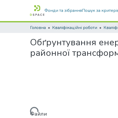
Фонди та зібрання
Пошук за критері
Головна
Кваліфікаційні роботи
Обґрунтування енер
районної трансформ
Вантажиться...
Файли