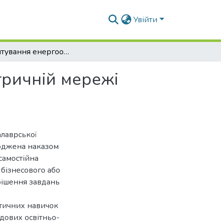
Увійти
Обґрунтування енергоощадних заходів в електричній мережі районної трансформаторної підстанції
тричній мережі
алаврської
ерджена наказом
самостійна
 бізнесового або
рішення завдань
ктичних навичок
адових освітньо-