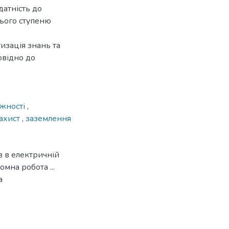
датність до
нього ступеню
изація знань та
овідно до
ужності
,
ахист
,
заземлення
 в електричній
мна робота ...
а