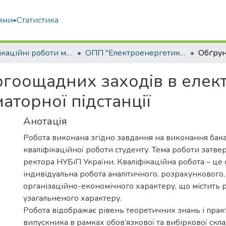
ями
Статистика
Кваліфікаційні роботи магістрів
ОПП "Електроенергетика, електротехніка та електромеханіка"
гоощадних заходів в елек
аторної підстанції
Анотація
Робота виконана згідно завдання на виконання бак
кваліфікаційної роботи студенту. Тема роботи затв
ректора НУБіП України. Кваліфікаційна робота – це 
індивідуальна робота аналітичного, розрахункового,
організаційно-економічного характеру, що містить 
узагальненого характеру.
Робота відображає рівень теоретичних знань і пра
випускника в рамках обов’язкової та вибіркової скл