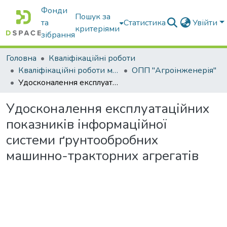
Фонди
Пошук за
та
Статистика
Увійти
критеріями
зібрання
Головна
Кваліфікаційні роботи
Кваліфікаційні роботи магістрів
ОПП "Агроінженерія"
Удосконалення експлуатаційних показників інформаційної системи ґрунтообробних машинно-тракторних агрегатів
Удосконалення експлуатаційних
показників інформаційної
системи ґрунтообробних
машинно-тракторних агрегатів