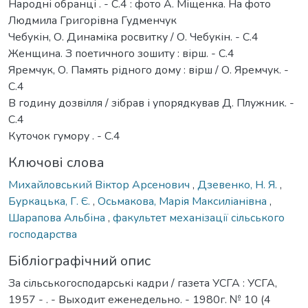
Народні обранці . - С.4 : фото А. Міщенка. На фото
Людмила Григорівна Гудменчук
Чебукін, О. Динаміка росвитку / О. Чебукін. - С.4
Женщина. З поетичного зошиту : вірш. - С.4
Яремчук, О. Память рідного дому : вірш / О. Яремчук. -
С.4
В годину дозвілля / зібрав і упорядкував Д. Плужник. -
С.4
Куточок гумору . - С.4
Ключові слова
Михайловський Віктор Арсенович
,
Дзевенко, Н. Я.
,
Буркацька, Г. Є.
,
Осьмакова, Марія Максиліанівна
,
Шарапова Альбіна
,
факультет механізації сільського
господарства
Бібліографічний опис
За сільськогосподарські кадри / газета УСГА : УСГА,
1957 - . - Выходит еженедельно. - 1980г. № 10 (4