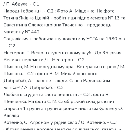
/ П. Абдула. - С.1
Народні обранці . - С.2 : Фото А. Міщенко. На фото:
Тетяна Яківна Цвілій - робітниця підприємства № 13 та
Валентина Олександрівна Ткаченко - продавець
магазину № 442
Соціалістичні зобовязання колективу УСГА на 1980 рік
. - С.2
Нестеров, Г. Вечір в студентському клубі. До 35-річчя
Великої перемоги / Г. Нестеров. - С.2
Шишова, М. На передньому краї. Ветерани в строю / М.
Шишова. - С.2 : фото В. М. Михайловського
Добробаб, А. Головне - люди. Слава Радянським
жінкам! / А. Добробаб. - С.3
Люблять студенти свого педагога . - С.3 : фото В.
Шевченка. На фото С. М. Самбірській складає іспит
староста 1 групи 3 групи агрономічного факультету О.
Капляр
Котенко, О. Агроном у рідне село / О. Котенко. - С.3
Обговорення чергової замітки до вузівської газети . -