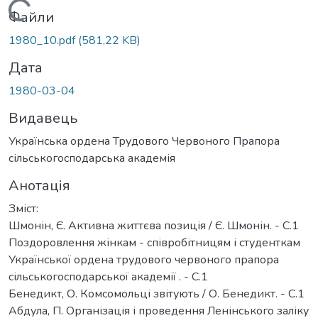
антажиться...
Файли
1980_10.pdf
(581,22 KB)
Дата
1980-03-04
Видавець
Українська ордена Трудового Червоного Прапора
сільськогосподарська академія
Анотація
Зміст:
Шмонін, Є. Активна життєва позиція / Є. Шмонін. - С.1
Поздоровлення жінкам - співробітницям і студенткам
Української ордена трудового червоного прапора
сільськогосподарської академії . - С.1
Бенедикт, О. Комсомольці звітують / О. Бенедикт. - С.1
Абдула, П. Організація і проведення Ленінського заліку