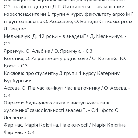
С.3 : на фото доцент Л. Г. Литвиненко з активістами-
кореспондентами 1 групи 4 курсу факультету агрохімії
і грунтознавства О. Асєєєвою, О. Бенедикт і комсоргом
Л. Гендис
Мельничук, Д. 42 роки - в академії / Д. Мельничук. -
С.3
Яремчук, О. Альбіна / О. Яремчук. - С.3
Котенко, О. Агрономом у рідне село / О. Котенко, Ю.
Косіс. - С.3
Кл.слова: про студентку 3 групи 4 курсу Катерину
Бурбурську
Асєєва, О. Під час канікул. Час відпочинку / О. Асєєва. -
С.4
Окрасою будь-якого свята є виступ учасників
художньої самодіяльності академії . - С.4 : фото О.
Левченка
Фарінас, Марія Крістіна. На екскурсії / Марія Крістіна
Фарінас. - С.4