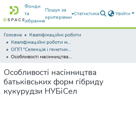
Фонди
Пошук за
та
Статистика
Увійти
критеріями
зібрання
Головна
Кваліфікаційні роботи
Кваліфікаційні роботи магістрів
ОПП "Селекція і генетика сільськогосподарських культур"
Особливості насінництва батьківських форм гібриду кукурудзи НУБіСел
Особливості насінництва
батьківських форм гібриду
кукурудзи НУБіСел