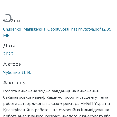
антажиться...
Файли
Chubenko_Мahisterska_Osoblyvosti_nasinnytstva.pdf
(2,39
MB)
Дата
2022
Автори
Чубенко, Д. В.
Анотація
Робота виконана згідно завдання на виконання
бакалаврської кваліфікаційної роботи студенту. Тема
роботи затверджена наказом ректора НУБіП України.
Кваліфікаційна робота – це самостійна індивідуальна
робота аналітичного, розрахункового, бізнесового або