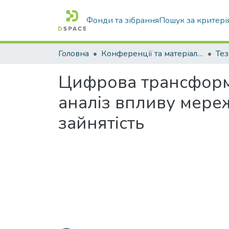
Фонди та зібрання
Пошук за критері
Головна
Конференції та матеріали конференцій
Тез
Цифрова трансформ
аналіз впливу мереж
зайнятість
Вантажиться...