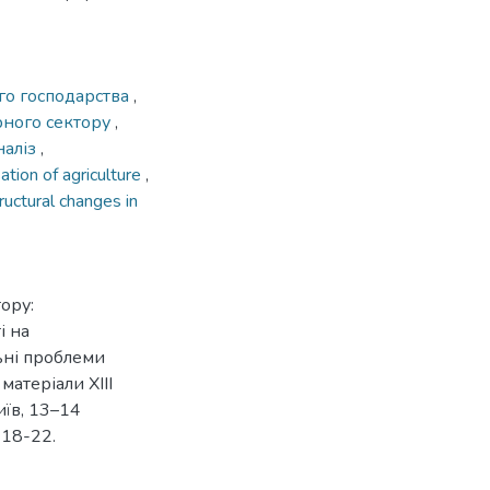
го господарства
,
рного сектору
,
наліз
,
sation of agriculture
,
ructural changes in
ору:
і на
льні проблеми
матеріали XIІІ
иїв, 13–14
 18-22.