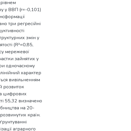
 рівнем
у у ВВП (r=-0,101)
ансформації
ано три регресійні
дуктивності
структурних змін у
тості (R²=0,85,
ксу мережевої
частки зайнятих у
при одночасному
лінійний характер
ться вивільненням
ий розвиток
 та цифрових
сті 55,32 визначено
обництва на 20-
розвинутих країн.
бґрунтуванні
зації аграрного