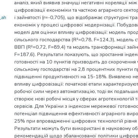
аналіз, який виявив значущі негативні кореляції між
цифровізації економіки та часткою аграрного сектор
_ah
і зайнятості (r=-0,705), що відображає структурні тр
економік у процесі цифрової модернізації. Побудов
моделі для оцінки впливу цифровізації: модель про
сільського господарства (R²=0,78, F=124,3), модель 
ВВП (R²=0,72, F=89,4) та модель трансформації зайня
F=187,6). Результати показують, що зростання інде
готовності на 10 пунктів призводить до скорочення 
сільському господарстві на 2,8 процентних пункти 
підвищенні продуктивності на 15-18%. Виявлено не
впливу цифровізації: початкові етапи характеризую
робочої сили через автоматизацію, тоді як подальш
створює нові робочі місця у сферах агротехнологій
сервісів. Для України з індексом мережевої готовно
потенціал підвищення ефективності аграрного вир
25% при впровадженні цифрових технологій рівня 
Результати можуть бути використані в науковому о
рекомендацій щодо збалансованої політики цифрові