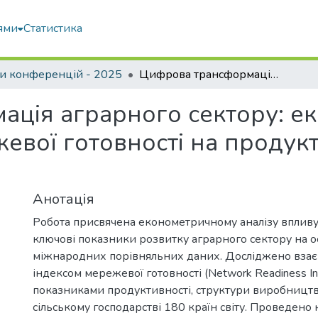
ями
Статистика
и конференцій - 2025
Цифрова трансформація аграрного сектору: економетричний аналіз впливу мережевої готовності на продуктивність та зайнятість
ація аграрного сектору: е
евої готовності на продукт
Анотація
Робота присвячена економетричному аналізу впливу
ключові показники розвитку аграрного сектору на о
міжнародних порівняльних даних. Досліджено взає
індексом мережевої готовності (Network Readiness In
показниками продуктивності, структури виробництва 
сільському господарстві 180 країн світу. Проведено