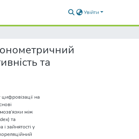
Увійти
конометричний
ивність та
 цифровізації на
снові
мозв’язки між
dex) та
і зайнятості у
 кореляційний