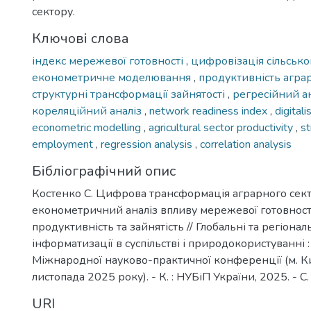
сектору.
Ключові слова
індекс мережевої готовності
,
цифровізація сільсько
економетричне моделювання
,
продуктивність агра
структурні трансформації зайнятості
,
регресійний а
кореляційний аналіз
,
network readiness index
,
digitali
econometric modelling
,
agricultural sector productivity
,
st
employment
,
regression analysis
,
correlation analysis
Бібліографічний опис
Костенко С. Цифрова трансформація аграрного сект
економетричний аналіз впливу мережевої готовност
продуктивність та зайнятість // Глобальні та регіона
інформатизації в суспільстві і природокористуванні : 
Міжнародної науково-практичної конференції (м. К
листопада 2025 року). - К. : НУБіП України, 2025. - С.
URI