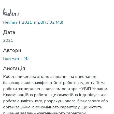
Вантажиться...
Файли
Helman_I_2021_m.pdf
(3,32 MB)
Дата
2021
Автори
Гельман, І. М.
Анотація
Робота виконана згідно завдання на виконання
бакалаврської кваліфікаційної роботи студенту. Тема
роботи затверджена наказом ректора НУБіП України.
Кваліфікаційна робота – це самостійна індивідуальна
робота аналітичного, розрахункового, бізнесового або
організаційно-економічного характеру, що містить
рішення завдань узагальненого характеру.