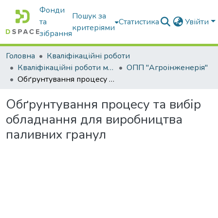
Фонди
Пошук за
та
Статистика
Увійти
критеріями
зібрання
Головна
Кваліфікаційні роботи
Кваліфікаційні роботи магістрів
ОПП "Агроінженерія"
Обґрунтування процесу та вибір обладнання для виробництва паливних гранул
Обґрунтування процесу та вибір
обладнання для виробництва
паливних гранул