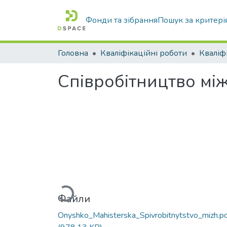
Фонди та зібрання
Пошук за критері
Головна
Кваліфікаційні роботи
Співробітництво мі
Вантажиться...
Файли
Onyshko_Mahisterska_Spivrobitnytstvo_mizh.p