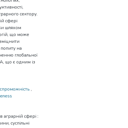
нологіях,
ктивності,
грарного сектору.
ій сфері
іки шляхом
огій, що може
 зміцнити
 попиту на
еченню глобальної
, що є одним із
спроможність
,
veness
 аграрній сфері :
ини, суспільні