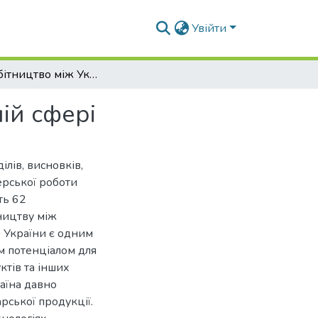
Увійти
Співробітництво між Україною та США в аграрній сфері
ій сфері
ілів, висновків,
ерської роботи
ть 62
ництву між
 України є одним
м потенціалом для
ктів та інших
раїна давно
рської продукції.