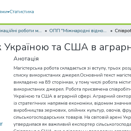
ями
Статистика
Кваліфікаційні роботи магістрів
ОПП "Міжнародні відносини, суспільні комунікації та регіональні студії"
ж Україною та США в аграрн
Анотація
Магістерська робота складається зі вступу, трьох розд
списку використаних джерел.Основний текст магіст
викладено на 89 сторінках, у тому числі робота місти
використаних джерел. Робота присвячена співробіт
Україною та США в аграрній сфері. Аграрний сектор
із стратегічних напрямів економіки, відомим значни
виробництва зернових, олійних культур, овочів, фру
сільськогосподарських товарів. На світовій арені Ук
df
утвердилася як важливий експортер сільськогоспода