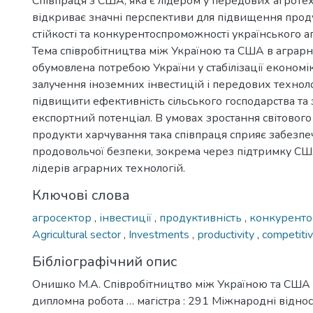
Співпраця з США, яка є лідером у передових агротех
відкриває значні перспективи для підвищення проду
стійкості та конкурентоспроможності українського а
Тема співробітництва між Україною та США в аграрн
обумовлена потребою України у стабілізації економ
залучення іноземних інвестицій і передових технол
підвищити ефективність сільського господарства та
експортний потенціал. В умовах зростання світового
продукти харчування така співпраця сприяє забезп
продовольчої безпеки, зокрема через підтримку США
лідерів аграрних технологій.
Ключові слова
агросектор
,
інвестиції
,
продуктивність
,
конкуренто
Agricultural sector
,
Investments
,
рroductivity
,
competiti
Бібліографічний опис
Онишко М.А. Співробітництво між Україною та США в
дипломна робота … магістра : 291 Міжнародні віднос