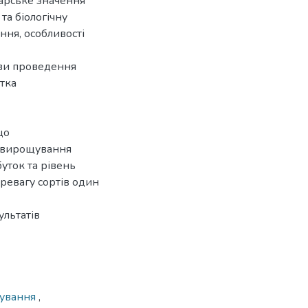
дарське значення
та біологічну
ня, особливості
ови проведення
отка
що
а вирощування
буток та рівень
ревагу сортів один
льтатів
мування
,