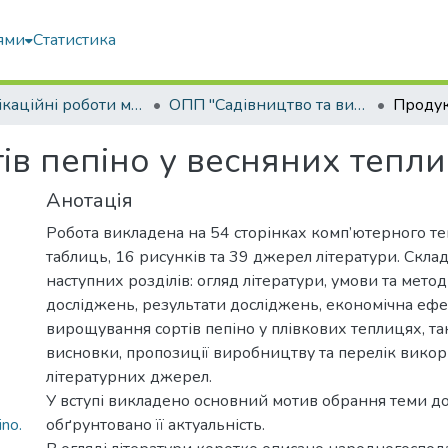
ями
Статистика
Кваліфікаційні роботи магістрів
ОПП "Садівництво та виноградарство"
ів пепіно у весняних тепл
Анотація
Робота викладена на 54 сторінках комп’ютерного тек
таблиць, 16 рисунків та 39 джерел літератури. Склад
наступних розділів: огляд літератури, умови та мет
досліджень, результати досліджень, економічна ефе
вирощування сортів пепіно у плівкових теплицях, та
висновки, пропозиції виробництву та перелік вико
літературних джерел.
У вступі викладено основний мотив обрання теми до
ino.
обґрунтовано її актуальність.