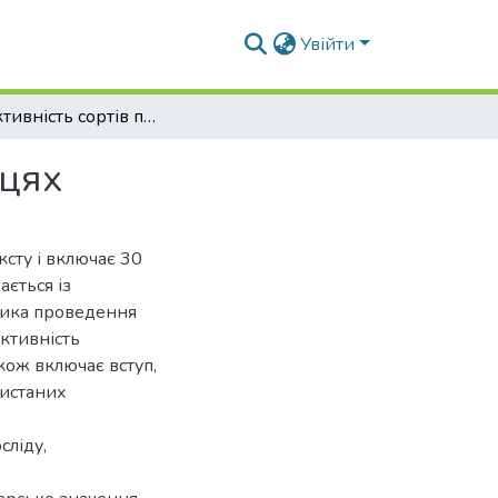
Увійти
Продуктивність сортів пепіно у весняних теплицях
ицях
сту і включає 30
ається із
одика проведення
ктивність
кож включає вступ,
ристаних
сліду,