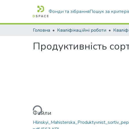
Фонди та зібрання
Пошук за критері
Головна
Кваліфікаційні роботи
Продуктивність сорт
Вантажиться...
Файли
Hlinskyi_Mahisterska_Produktyvnist_sortiv_pep