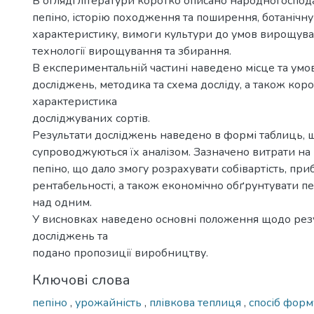
В огляді літератури коротко описано народногоспо
пепіно, історію походження та поширення, ботанічну 
характеристику, вимоги культури до умов вирощуван
технології вирощування та збирання.
В експериментальній частині наведено місце та ум
досліджень, методика та схема досліду, а також кор
характеристика
досліджуваних сортів.
Результати досліджень наведено в формі таблиць, 
супроводжуються їх аналізом. Зазначено витрати н
пепіно, що дало змогу розрахувати собівартість, при
рентабельності, а також економічно обґрунтувати пе
над одним.
У висновках наведено основні положення щодо резу
досліджень та
подано пропозиції виробництву.
Ключові слова
пепіно
,
урожайність
,
плівкова теплиця
,
спосіб фор