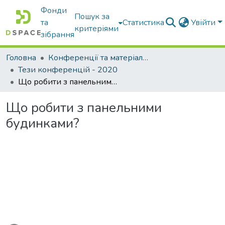
Фонди
Пошук за
та
Статистика
Увійти
критеріями
зібрання
Головна
Конференції та матеріали конференцій
Тези конференцій - 2020
Що робити з панельними будинками?
Що робити з панельними
будинками?
ься...