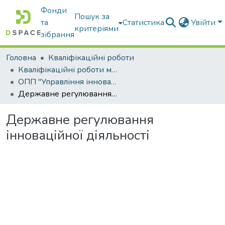
Фонди
Пошук за
та
Статистика
Увійти
критеріями
зібрання
Головна
Кваліфікаційні роботи
Кваліфікаційні роботи магістрів
ОПП "Управління інноваційною діяльністю"
Державне регулювання інноваційної діяльності
Державне регулювання
інноваційної діяльності
ажиться...