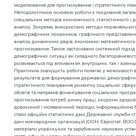
моделювання для прогнозування і стратегічного пла
Методологічною основою роботи є поєднання загал
спеціальних методів економічного, статистичного і 
аналізу. Зокрема, використано методи порівняльного
демографічних показників, графічного представлен
аналізу динамічних рядів, економіко-математичног
прогнозування. Також застосовано системний підхід 
демографічної ситуації як складного багаторівневог
розвивається під впливом як внутрішніх, так і зовніш
Практична значущість роботи полягає у можливості в
результатів для формування державної демографічно
стратегічного планування розвитку соціальної сфер
обсягів та напрямів фінансування соціальних програ
прогнозування потреб ринку праці, охорони здоров’я,
довоєнний і післявоєнний періоди. Інформаційною
стали офіційні статистичні дані Державної служби ст
дані міжнародних організацій (ООН, Євростат, ВООЗ)
матеріали українських та зарубіжних наукових устан