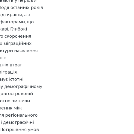
вають у періоди
одії останніх років
ді країни, а з
 факторами, що
ві. Глибокі
го скорочення
их міграційних
уктури населення.
і є
ніх втрат
іграція,
мує істотні
ому демографічному
довгостроковій
тотно змінили
лення між
ля регіонального
ві демографічні
. Погіршення умов