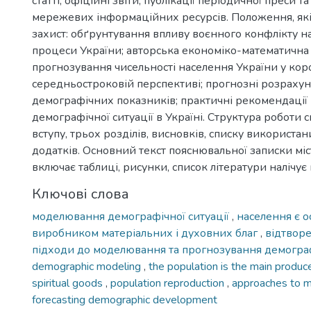
статті, офіційні звіти, публікації періодичної преси т
мережевих інформаційних ресурсів. Положення, які
захист: обґрунтування впливу воєнного конфлікту н
процеси України; авторська економіко-математична
прогнозування чисельності населення України у коро
середньостроковій перспективі; прогнозні розраху
демографічних показників; практичні рекомендації щ
демографічної ситуації в Україні. Структура роботи с
вступу, трьох розділів, висновків, списку використа
додатків. Основний текст пояснювальної записки міс
включає таблиці, рисунки, список літератури налічу
Ключові слова
моделювання демографічної ситуації
,
населення є 
виробником матеріальних і духовних благ
,
відтвор
підходи до моделювання та прогнозування демогра
demographic modeling
,
the population is the main produce
spiritual goods
,
population reproduction
,
approaches to m
forecasting demographic development