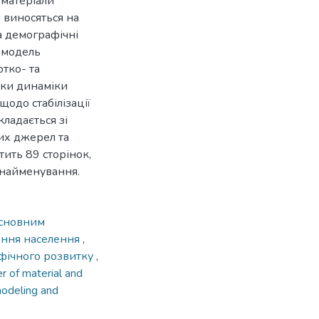
а матеріали
 виносяться на
а демографічні
 модель
тко- та
нки динаміки
одо стабілізації
кладається зі
них джерел та
тить 89 сторінок,
є найменування.
основним
ення населення
,
фічного розвитку
,
r of material and
odeling and