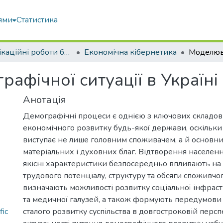
ями
Статистика
Кваліфікаційні роботи бакалаврів
Економічна кібернетика
фічної ситуації в Україні
Анотація
Демографічні процеси є однією з ключових складов
економічного розвитку будь-якої держави, оскільки
виступає не лише головним споживачем, а й основ
матеріальних і духовних благ. Відтворення населення
якісні характеристики безпосередньо впливають н
трудового потенціалу, структуру та обсяги споживчог
визначають можливості розвитку соціальної інфрастр
та медичної галузей, а також формують передумови
fic
сталого розвитку суспільства в довгостроковій персп