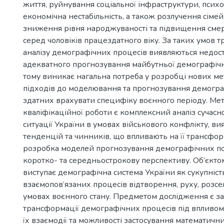
життя, руйнування соціальної інфраструктури, психо
економічна нестабільність, а також розлучення сіме
зниження рівня народжуваності та підвищення смер
серед чоловіків працездатного віку. За таких умов 
аналізу демографічних процесів виявляються недост
адекватного прогнозування майбутньої демографічно
тому виникає нагальна потреба у розробці нових м
підходів до моделювання та прогнозування демогра
здатних врахувати специфіку воєнного періоду. Мет
кваліфікаційної роботи є комплексний аналіз сучасн
ситуації України в умовах військового конфлікту, в
тенденцій та чинників, що впливають на її трансфор
розробка моделей прогнозування демографічних по
коротко- та середньострокову перспективу. Об’єкт
виступає демографічна система України як сукупніст
взаємопов’язаних процесів відтворення, руху, розс
умовах воєнного стану. Предметом дослідження є з
трансформації демографічних процесів під впливом 
їх взаємодії та можливості застосування математичн