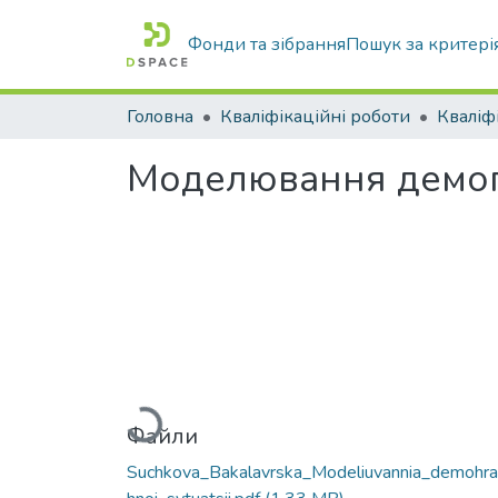
Фонди та зібрання
Пошук за критері
Головна
Кваліфікаційні роботи
Моделювання демогра
Вантажиться...
Файли
Suchkova_Bakalavrska_Modeliuvannia_demohra