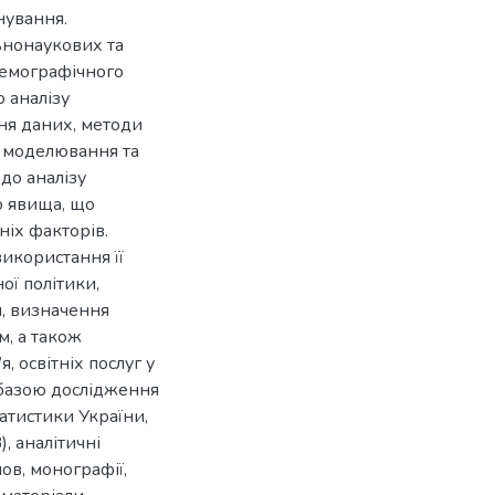
нування.
ьнонаукових та
демографічного
 аналізу
ня даних, методи
о моделювання та
до аналізу
о явища, що
ніх факторів.
икористання її
ї політики,
и, визначення
м, а також
 освітніх послуг у
 базою дослідження
атистики України,
, аналітичні
ов, монографії,