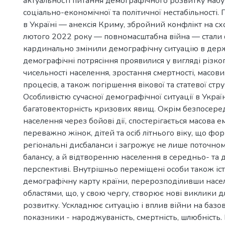
актуальності питання демографічного розвитку набу
соціально-економічної та політичної нестабільності. П
в Україні — анексія Криму, збройний конфлікт на схо
лютого 2022 року — повномасштабна війна — стали
кардинально змінили демографічну ситуацію в держа
демографічні потрясіння проявилися у вигляді різко
чисельності населення, зростання смертності, масов
процесів, а також погіршення вікової та статевої стр
Особливістю сучасної демографічної ситуації в Україн
багатовекторність кризових явищ. Окрім безпосеред
населення через бойові дії, спостерігається масова ем
переважно жінок, дітей та осіб літнього віку, що фор
регіональні дисбаланси і загрожує не лише поточн
балансу, а й відтворенню населення в середньо- та 
перспективі. Внутрішньо переміщені особи також іс
демографічну карту країни, перерозподіливши насе
областями, що, у свою чергу, створює нові виклики д
розвитку. Ускладнює ситуацію і вплив війни на базо
показники - народжуваність, смертність, шлюбність