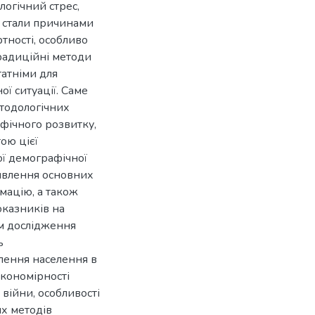
логічний стрес,
й стали причинами
тності, особливо
традиційні методи
атніми для
ї ситуації. Саме
етодологічних
фічного розвитку,
ою цієї
ої демографічної
иявлення основних
мацію, а також
казників на
ом дослідження
ь
елення населення в
акономірності
війни, особливості
их методів