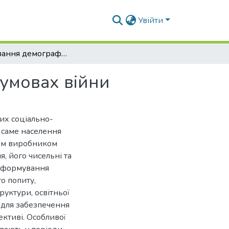
Увійти
Моделювання демографічної ситуації в Україні умовах війни
 умовах війни
их соціально-
 саме населення
ним виробником
, його чисельні та
а формування
о попиту,
уктури, освітньої
 для забезпечення
ективі. Особливої