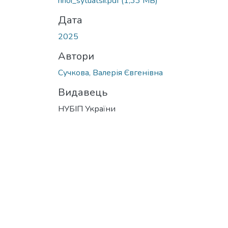
hnoi_sytuatsii.pdf
(1,33 MB)
Дата
2025
Автори
Сучкова, Валерія Євгенівна
Видавець
НУБІП України