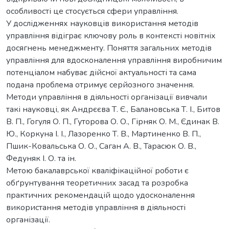
особливості це стосується сфери управління.
У дослідженнях науковців використання методів
управління відіграє ключову роль в контексті новітніх
досягнень менеджменту. Поняття загальних методів
управління для вдосконалення управління виробничим
потенціалом набуває дійсної актуальності та сама
подана проблема отримує серйозного значення.
Методи управління в діяльності організації вивчали
такі науковці, як Андрєєва Т. Є., Балановська Т. І., Битов
В. П., Гогуля О. П., Гуторова О. О., Гірняк О. М., Єдинак В.
Ю., Коркуна І. І., Лазоренко Т. В., Мартиненко В. П.,
Пшик-Ковальська О. О., Саган А. В., Тарасюк О. В.,
Федуняк І. О. та ін.
Метою бакалаврської кваліфікаційної роботи є
обґрунтування теоретичних засад та розробка
практичних рекомендацій щодо удосконалення
використання методів управління в діяльності
організації.