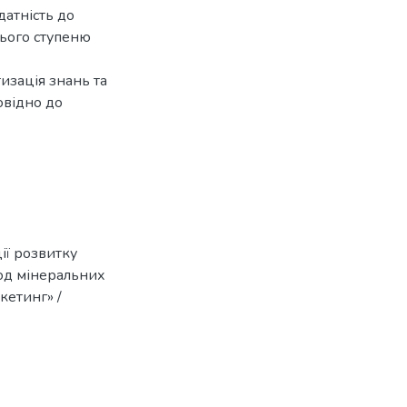
датність до
нього ступеню
изація знань та
овідно до
ії розвитку
од мінеральних
ркетинг» /