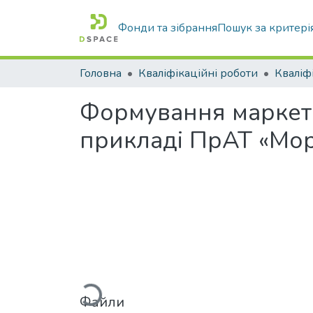
Фонди та зібрання
Пошук за критері
Головна
Кваліфікаційні роботи
Формування маркети
прикладі ПрАТ «Мор
Вантажиться...
Файли