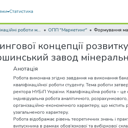
ями
Статистика
Кваліфікаційні роботи магістрів
ОПП "Маркетинг"
нгової концепції розвитку
шинський завод мінеральн
Анотація
Робота виконана згідно завдання на виконання бак
кваліфікаційної роботи студенту. Тема роботи затв
ректора НУБіП України. Кваліфікаційна робота – це 
індивідуальна робота аналітичного, розрахункового,
організаційно-економічного характеру, що містить 
узагальненого характеру.
Робота відображає рівень теоретичних знань і пра
випускника в рамках обов’язкової та вибіркової скл