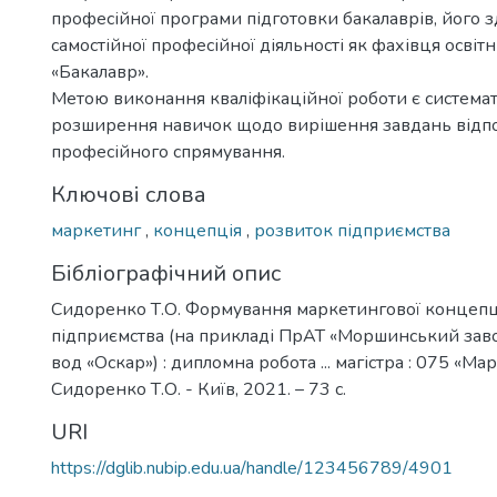
професійної програми підготовки бакалаврів, його з
самостійної професійної діяльності як фахівця освіт
«Бакалавр».
Метою виконання кваліфікаційної роботи є системат
розширення навичок щодо вирішення завдань відп
професійного спрямування.
Ключові слова
маркетинг
,
концепція
,
розвиток підприємства
Бібліографічний опис
Сидоренко Т.О. Формування маркетингової концепц
підприємства (на прикладі ПрАТ «Моршинський зав
вод «Оскар») : дипломна робота ... магістра : 075 «Ма
Сидоренко Т.О. - Київ, 2021. – 73 с.
URI
https://dglib.nubip.edu.ua/handle/123456789/4901