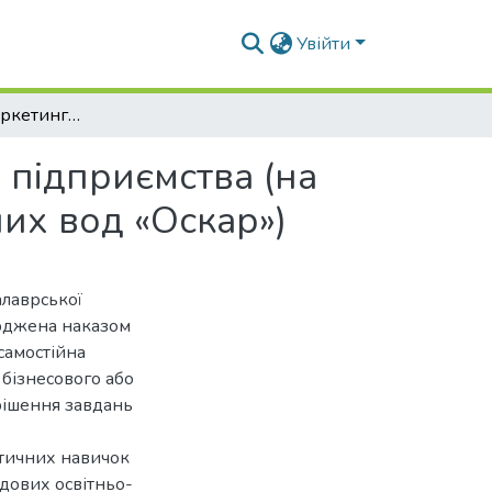
Увійти
Формування маркетингової концепції розвитку підприємства (на прикладі ПрАТ «Моршинський завод мінеральних вод «Оскар»)
 підприємства (на
их вод «Оскар»)
алаврської
ерджена наказом
самостійна
 бізнесового або
рішення завдань
ктичних навичок
адових освітньо-