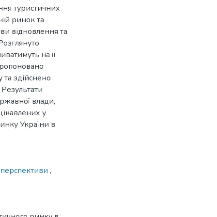
ання туристичних
ній ринок та
ви відновлення та
 Розглянуто
иватимуть на її
пропоновано
 та здійснено
 Результати
ржавної влади,
ацікавлених у
инку України в
,
перспективи
,
тичного ринку в