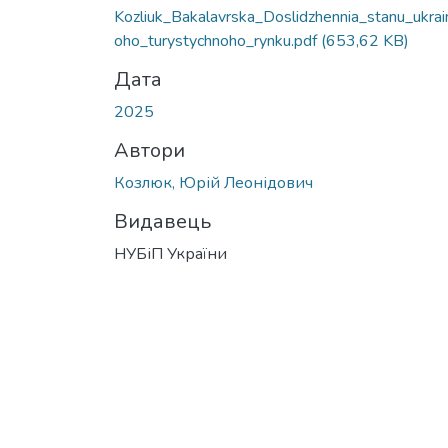
Kozliuk_Bakalavrska_Doslidzhennia_stanu_ukrai
oho_turystychnoho_rynku.pdf
(653,62 KB)
Дата
2025
Автори
Козлюк, Юрій Леонідович
Видавець
НУБіП України