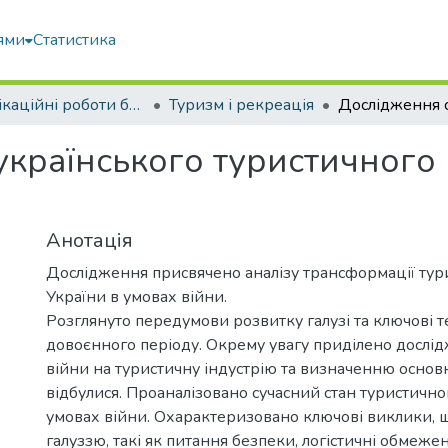
ями
Статистика
Кваліфікаційні роботи бакалаврів
Туризм і рекреація
українського туристичного
Анотація
Дослідження присвячено аналізу трансформації тур
України в умовах війни.
Розглянуто передумови розвитку галузі та ключові т
довоєнного періоду. Окрему увагу приділено дослі
війни на туристичну індустрію та визначенню основ
відбулися. Проаналізовано сучасний стан туристично
умовах війни. Охарактеризовано ключові виклики, 
галуззю, такі як питання безпеки, логістичні обмежен