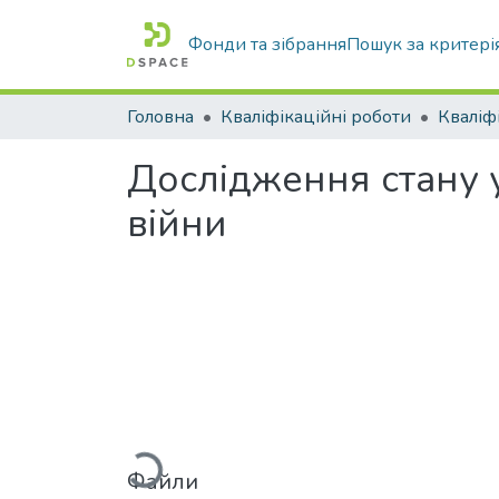
Фонди та зібрання
Пошук за критері
Головна
Кваліфікаційні роботи
Дослідження стану 
війни
Вантажиться...
Файли