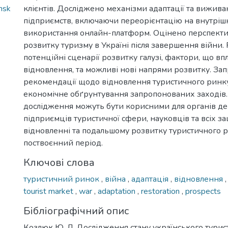
nsk
клієнтів. Досліджено механізми адаптації та вижив
підприємств, включаючи переорієнтацію на внутріш
використання онлайн-платформ. Оцінено перспекти
розвитку туризму в Україні після завершення війни.
потенційні сценарії розвитку галузі, фактори, що впл
відновлення, та можливі нові напрями розвитку. За
рекомендації щодо відновлення туристичного ринку
економічне обґрунтування запропонованих заходів.
дослідження можуть бути корисними для органів де
підприємців туристичної сфери, науковців та всіх з
відновленні та подальшому розвитку туристичного р
поствоєнний період.
Ключові слова
туристичний ринок
,
війна
,
адаптація
,
відновлення
tourist market
,
war
,
adaptation
,
restoration
,
prospects
Бібліографічний опис
Козлюк Ю. Л. Дослідження стану українського турис