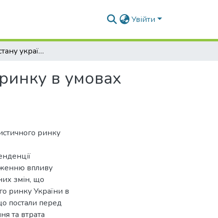
Увійти
Дослідження стану українського туристичного ринку в умовах війни
 ринку в умовах
истичного ринку
енденції
дженню впливу
них змін, що
го ринку України в
що постали перед
ня та втрата