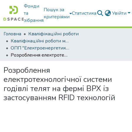
Фонди
Пошук за
та
Статистика
Увійти
критеріями
зібрання
Головна
Кваліфікаційні роботи
Кваліфікаційні роботи магістрів
ОПП "Електроенергетика, електротехніка та електромеханіка"
Розроблення електротехнологічної системи годівлі телят на фермі ВРХ із застосуванням RFІD технологій
Розроблення
електротехнологічної системи
годівлі телят на фермі ВРХ із
застосуванням RFІD технологій