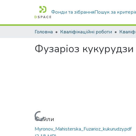
Фонди та зібрання
Пошук за критері
Головна
Кваліфікаційні роботи
Фузаріоз кукурудзи
Вантажиться...
Файли
Myronov_Mahisterska_Fuzarioz_kukurudzy.pdf