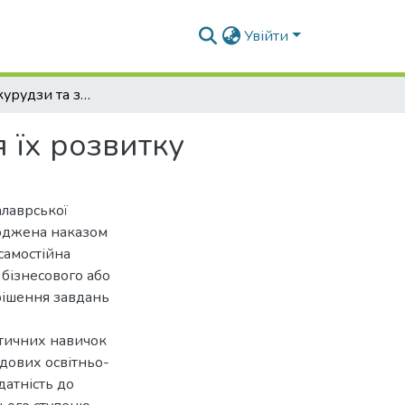
Увійти
Фузаріоз кукурудзи та заходи щодо обмеження їх розвитку
 їх розвитку
алаврської
ерджена наказом
самостійна
 бізнесового або
рішення завдань
ктичних навичок
адових освітньо-
датність до