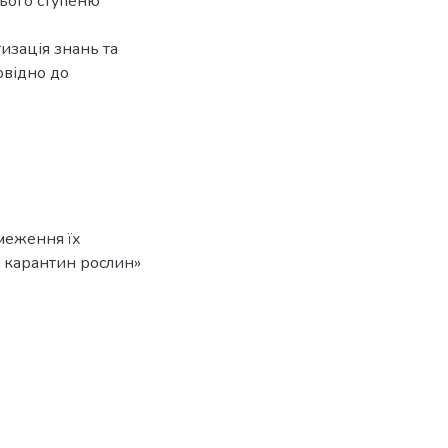
нього ступеню
изація знань та
овідно до
меження їх
 і карантин рослин»