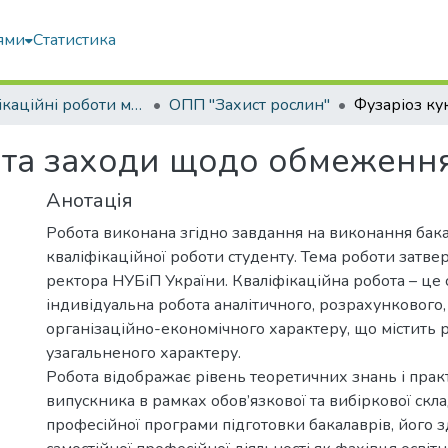
ями
Статистика
Кваліфікаційні роботи магістрів
ОПП "Захист рослин"
 та заходи щодо обмеження
Анотація
Робота виконана згідно завдання на виконання бак
кваліфікаційної роботи студенту. Тема роботи затв
ректора НУБіП України. Кваліфікаційна робота – це 
індивідуальна робота аналітичного, розрахункового,
організаційно-економічного характеру, що містить 
узагальненого характеру.
Робота відображає рівень теоретичних знань і пра
випускника в рамках обов’язкової та вибіркової скл
професійної програми підготовки бакалаврів, його з