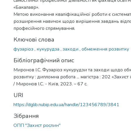
самостійної професійної діяльності як фахівця освіт
«Бакалавр».
Метою виконання кваліфікаційної роботи є системат
розширення навичок щодо вирішення завдань відп
професійного спрямування.
Ключові слова
фузаріоз
,
кукурудза
,
заходи
,
обмеження розвитку
Бібліографічний опис
Миронов І.С. Фузаріоз кукурудзи та заходи щодо об
розвитку : дипломна робота ... магістра : 202 «Захист
/ Миронов І.С. - Київ, 2023. – 67 с.
URI
https://dglib.nubip.edu.ua/handle/123456789/3841
Зібрання
ОПП "Захист рослин"