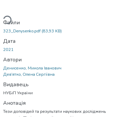
ься...
Файли
323_Denysenko.pdf
(83,93 KB)
Дата
2021
Автори
Денисенко, Микола Іванович
Дев’ятко, Олена Сергіївна
Видавець
НУБіП України
Анотація
Тези доповідей та результати наукових досліджень