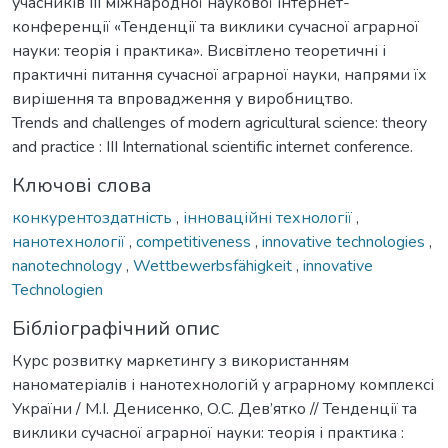
учасників IIІ міжнародної наукової інтернет-
конференції «Тенденції та виклики сучасної аграрної
науки: теорія і практика». Висвітлено теоретичні і
практичні питання сучасної аграрної науки, напрями їх
вирішення та впровадження у виробництво.
Trends and challenges of modern agricultural science: theory
and practice : III International scientific internet conference.
Ключові слова
конкурентоздатність
,
інноваційні технології
,
нанотехнології
,
competitiveness
,
innovative technologies
,
nanotechnology
,
Wettbewerbsfähigkeit
,
innovative
Technologien
Бібліографічний опис
Курс розвитку маркетингу з використанням
наноматеріалів і нанотехнологій у аграрному комплексі
України / М.І. Денисенко, O.С. Дев’ятко // Тенденції та
виклики сучасної аграрної науки: теорія і практика :