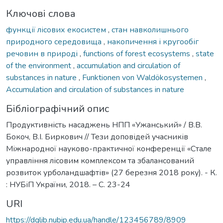
Ключові слова
функції лісових екосистем
,
стан навколишнього
природного середовища
,
накопичення і кругообіг
речовин в природі
,
functions of forest ecosystems
,
state
of the environment
,
accumulation and circulation of
substances in nature
,
Funktionen von Waldökosystemen
,
Accumulation and circulation of substances in nature
Бібліографічний опис
Продуктивність насаджень НПП «Ужанський» / В.В.
Бокоч, В.І. Биркович // Тези доповідей учасників
Міжнародної науково-практичної конференції «Стале
управління лісовим комплексом та збалансований
розвиток урболандшафтів» (27 березня 2018 року). - К.
: НУБіП України, 2018. – С. 23-24
URI
https://dglib.nubip.edu.ua/handle/123456789/8909