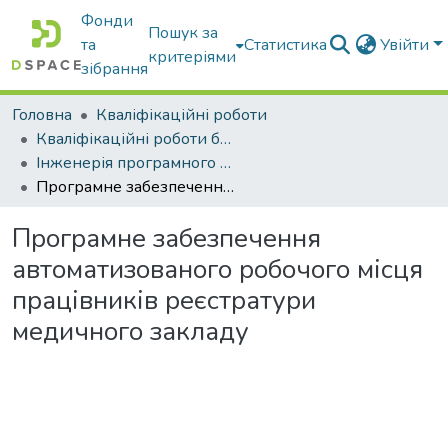
Фонди
Пошук за
та
Статистика
Увійти
критеріями
зібрання
Головна
Кваліфікаційні роботи
Кваліфікаційні роботи бакалаврів
Інженерія програмного забезпечення
Програмне забезпечення автоматизованого робочого місця працівників реєстратури медичного закладу
Програмне забезпечення
автоматизованого робочого місця
працівників реєстратури
медичного закладу