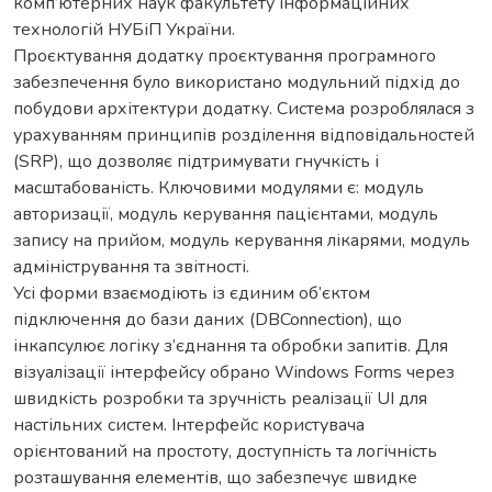
комп’ютерних наук факультету інформаційних
технологій НУБіП України.
Проєктування додатку проєктування програмного
забезпечення було використано модульний підхід до
побудови архітектури додатку. Система розроблялася з
урахуванням принципів розділення відповідальностей
(SRP), що дозволяє підтримувати гнучкість і
масштабованість. Ключовими модулями є: модуль
авторизації, модуль керування пацієнтами, модуль
запису на прийом, модуль керування лікарями, модуль
адміністрування та звітності.
Усі форми взаємодіють із єдиним об’єктом
підключення до бази даних (DBConnection), що
інкапсулює логіку з’єднання та обробки запитів. Для
візуалізації інтерфейсу обрано Windows Forms через
швидкість розробки та зручність реалізації UI для
настільних систем. Інтерфейс користувача
орієнтований на простоту, доступність та логічність
розташування елементів, що забезпечує швидке