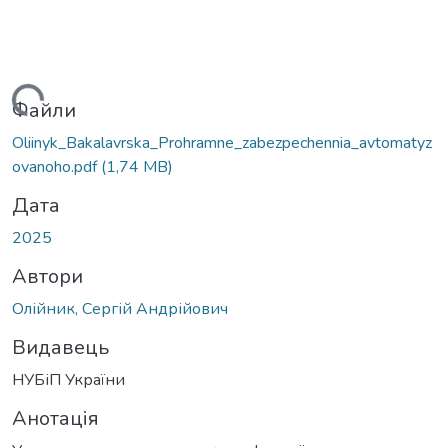
ься...
Файли
Oliinyk_Bakalavrska_Prohramne_zabezpechennia_avtomatyz
ovanoho.pdf
(1,74 MB)
Дата
2025
Автори
Олійник, Сергій Андрійович
Видавець
НУБіП України
Анотація