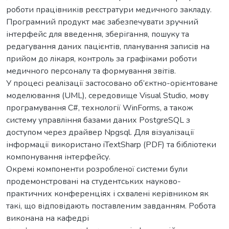
роботи працівників реєстратури медичного закладу.
Програмний продукт має забезпечувати зручний
інтерфейс для введення, зберігання, пошуку та
редагування даних пацієнтів, планування записів на
прийом до лікаря, контроль за графіками роботи
медичного персоналу та формування звітів.
У процесі реалізації застосовано об’єктно-орієнтоване
моделювання (UML), середовище Visual Studio, мову
програмування C#, технології WinForms, а також
систему управління базами даних PostgreSQL з
доступом через драйвер Npgsql. Для візуалізації
інформації використано iTextSharp (PDF) та бібліотеки
компонування інтерфейсу.
Окремі компоненти розробленої системи були
продемонстровані на студентських науково-
практичних конференціях і схвалені керівником як
такі, що відповідають поставленим завданням. Робота
виконана на кафедрі