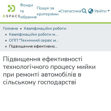
Фонди
Пошук за
та
Статистика
Увійти
критеріями
зібрання
Головна
Кваліфікаційні роботи
Кваліфікаційні роботи магістрів
ОПП "Технічний сервіс машин та обладнання сільськогосподарського виробництва"
Підвищення ефективності технологічного процесу мийки при ремонті автомобілів в сільському господарстві
Підвищення ефективності
технологічного процесу мийки
при ремонті автомобілів в
сільському господарстві