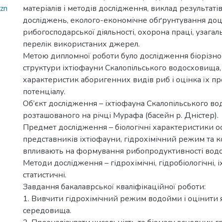
azn
матеріалів і методів дослідження, виклад результаті
досліджень, еколого-економічне обґрунтування доц
рибогосподарської діяльності, охорона праці, узагал
перелік використаних джерел.
Метою дипломної роботи було дослідження біорізном
структури іхтіофауни Скалопільського водосховища, 
характеристик аборигенних видів риб і оцінка їх п
потенціалу.
Об’єкт дослідження – іхтіофауна Скалопільського в
розташованого на річці Мурафа (басейн р. Дністер).
Предмет дослідження – біологічні характеристики 
представників іхтіофауни, гідрохімічний режим та к
впливають на формування рибопродуктивності вод
Методи дослідження – гідрохімічні, гідробіологічні, іх
статистичні.
Завдання бакалаврської кваліфікаційної роботи:
1. Вивчити гідрохімічний режим водойми і оцінити 
середовища.