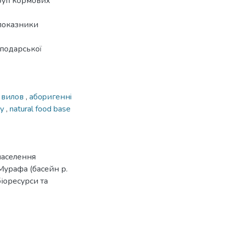
груп кормових
 показники
сподарської
,
вилов
,
aбоpигеннi
ty
,
natural food base
населення
Мурафа (басейн р.
біоресурси та