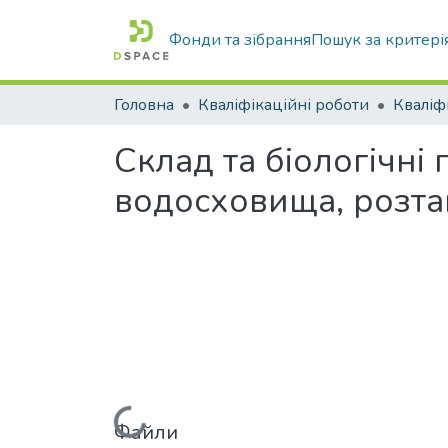
Фонди та зібрання
Пошук за критері
Головна
Кваліфікаційні роботи
Склад та біологічн
водосховища, розташ
Файли