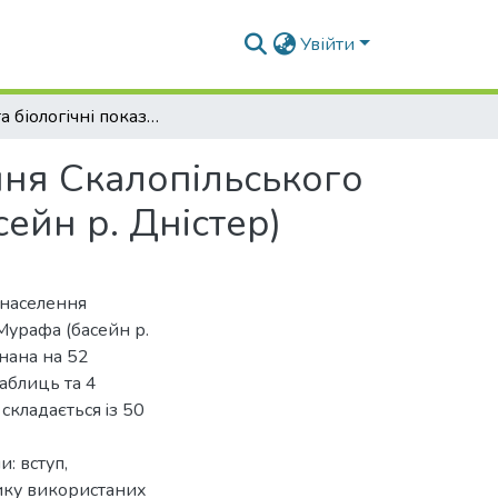
Увійти
Склад та біологічні показники рибного населення Скалопільського водосховища, розташованого на р. Мурафа (басейн р. Дністер)
ння Скалопільського
ейн р. Дністер)
 населення
Мурафа (басейн р.
нaнa нa 52
тaблиць тa 4
cклaдaєтьcя iз 50
: вступ,
тику використаних