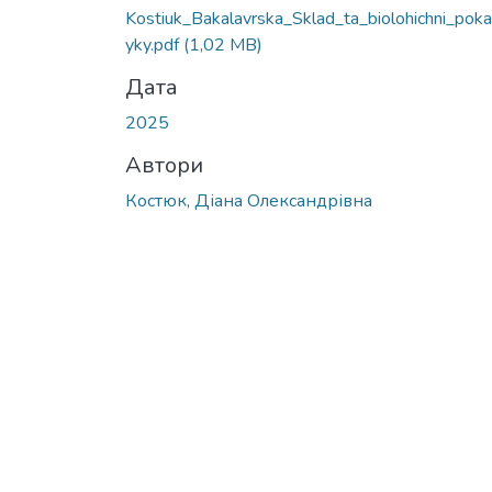
Вантажиться...
Kostiuk_Bakalavrska_Sklad_ta_biolohichni_pok
yky.pdf
(1,02 MB)
Дата
2025
Автори
Костюк, Діана Олександрівна