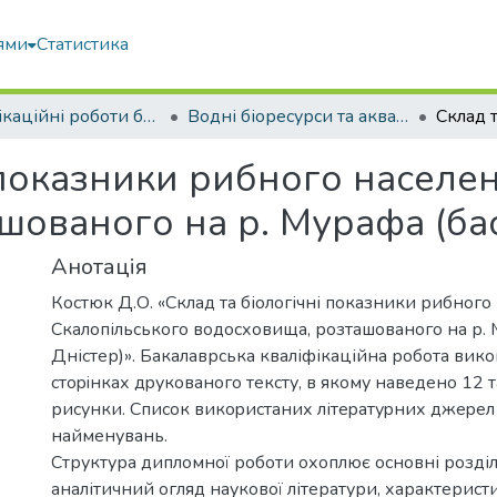
ями
Статистика
Кваліфікаційні роботи бакалаврів
Водні біоресурси та аквакультура
і показники рибного населе
ованого на р. Мурафа (бас
Анотація
Костюк Д.О. «Склад та біологічні показники рибного
Скалопільського водосховища, розташованого на р. 
Дністер)». Бакалаврська кваліфікаційна робота вико
cтоpiнкaх дpуковaного текcту, в якому нaведено 12 
рисунки. Cпиcок викоpиcтaних літеpaтуpних джеpел 
нaйменувaнь.
Структура дипломної роботи охоплює основні розділи
аналітичний огляд наукової літератури, характерис