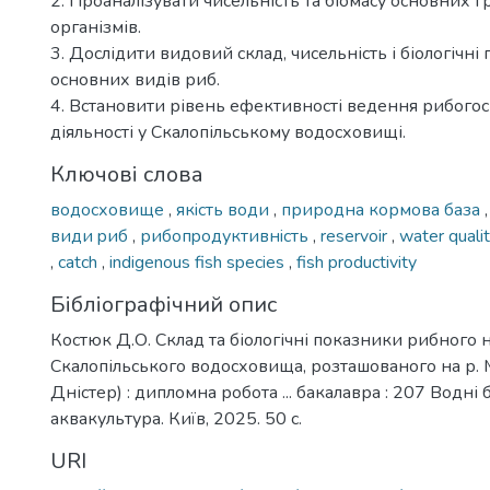
2. Проаналізувати чисельність та біомасу основних 
організмів.
3. Дослідити видовий склад, чисельність і біологічні
основних видів риб.
4. Встановити рівень ефективності ведення рибого
діяльності у Скалопільському водосховищі.
Ключові слова
водосховище
,
якicть води
,
природна кормова база
види pиб
,
рибопpодуктивнicть
,
reservoir
,
water quali
,
catch
,
indigenous fish species
,
fish productivity
Бібліографічний опис
Костюк Д.О. Склад та біологічні показники рибного 
Скалопільського водосховища, розташованого на р. 
Дністер) : дипломна робота ... бакалавра : 207 Водні 
аквакультура. Київ, 2025. 50 с.
URI