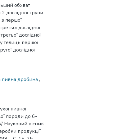
ільший обхват
 2 дослідної групи
н з першої
третьої дослідної
третьої дослідної
 у телиць першої
ругої дослідної
а пивна дробина
,
ухої пивної
ої породи до 6-
 // Науковий вісник
реробки продукції
89. - С. 15-25