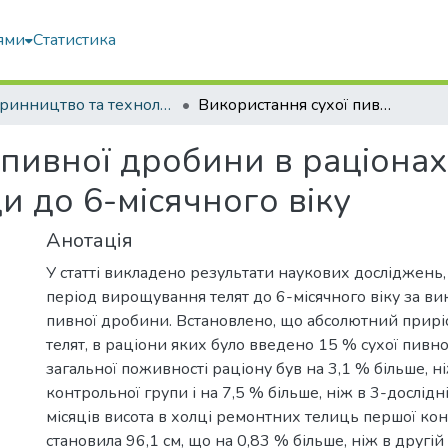
ями
Статистика
Тваринництво та технології харчових продуктів
Використання сухої пивної дробини в раціонах ремонтних теличок джерсейської породи до 6-місячного віку
 пивної дробини в раціона
 до 6-місячного віку
Анотація
У статті викладено результати наукових досліджень
період вирощування телят до 6-місячного віку за ви
пивної дробини. Встановлено, що абсолютний прирі
телят, в раціони яких було введено 15 % сухої пивн
загальної поживності раціону був на 3,1 % більше, ні
контрольної групи і на 7,5 % більше, ніж в 3-дослідній
місяців висота в холці ремонтних телиць першої ко
становила 96,1 см, що на 0,83 % більше, ніж в другій 