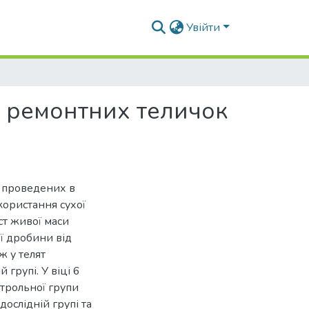
Увійти
х ремонтних теличок
, проведених в
користання сухої
ст живої маси
ої дробини від
ж у телят
 групі. У віці 6
нтрольної групи
дослідній групі та