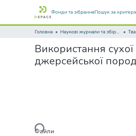
Фонди та зібрання
Пошук за критері
Головна
Наукові журнали та збірники видань
Використання сухої
джерсейської породи
Вантажиться...
Файли