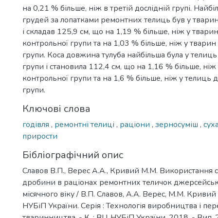
на 0,21 % більше, ніж в третій дослідній групі. Найб
грудей за лопатками ремонтних телиць був у тварин
і складав 125,9 см, що на 1,19 % більше, ніж у твари
контрольної групи та на 1,03 % більше, ніж у тварин 
групи. Коса довжина тулуба найбільша була у телиць 
групи і становила 112,4 см, що на 1,16 % більше, ніж
контрольної групи та на 1,6 % більше, ніж у телиць д
групи.
Ключові слова
годівля
,
ремонтні телиці
,
раціони
,
зерносуміш
,
сух
прирости
Бібліографічний опис
Славов В.П., Верес А.А., Кривий М.М. Використання с
дробини в раціонах ремонтних теличок джерсейськ
місячного віку / В.П. Славов, А.А. Верес, М.М. Кривий
НУБіП України. Серія : Технологія виробництва і пе
тваринництва. - К. : ВЦ НУБіП України, 2018. - Вип. 2