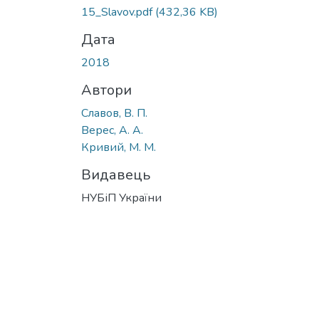
15_Slavov.pdf
(432,36 KB)
Дата
2018
Автори
Славов, В. П.
Верес, А. А.
Кривий, М. М.
Видавець
НУБіП України