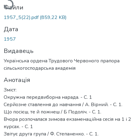
Файли
1957_5(22).pdf
(859,22 KB)
Дата
1957
Видавець
Українська ордена Трудового Червоного прапора
сільськогосподарська академія
Анотація
Зміст:
Окружна передвиборна нарада. - С. 1
Серйозне ставлення до навчання / А. Вірний. - С. 1.
Що посієш, те й пожнеш / Б Подоліч. - С. 1.
Вчора розпочалася зимова екзаменаційна сесія на 1 і 2
курсах. - С. 1
Звітує друга група / Ф. Степаненко. - С. 1.