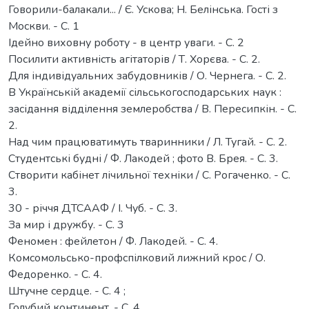
Говорили-балакали... / Є. Ускова; Н. Белінська. Гості з
Москви. - С. 1
Ідейно виховну роботу - в центр уваги. - С. 2
Посилити активність агітаторів / Т. Хорєва. - С. 2.
Для індивідуальних забудовників / О. Чернега. - С. 2.
В Українській академії сільськогосподарських наук :
засідання відділення землеробства / В. Пересипкін. - С.
2.
Над чим працюватимуть тваринники / Л. Тугай. - С. 2.
Студентські будні / Ф. Лакодей ; фото В. Брея. - С. 3.
Створити кабінет лічильної техніки / С. Рогаченко. - С.
3.
30 - річчя ДТСААФ / І. Чуб. - С. 3.
За мир і дружбу. - С. 3
Феномен : фейлетон / Ф. Лакодей. - С. 4.
Комсомольсько-профспілковий лижний крос / О.
Федоренко. - С. 4.
Штучне сердце. - С. 4 ;
Голубий континент. - С. 4