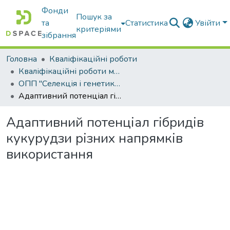
Фонди
Пошук за
та
Статистика
Увійти
критеріями
зібрання
Головна
Кваліфікаційні роботи
Кваліфікаційні роботи магістрів
ОПП "Селекція і генетика сільськогосподарських культур"
Адаптивний потенціал гібридів кукурудзи різних напрямків використання
Адаптивний потенціал гібридів
кукурудзи різних напрямків
використання