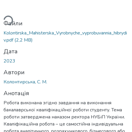
ься...
Файли
Kolontirska_Mahisterska_Vyrobnyche_vyprobuvannia_hibrydi
v.pdf
(2,2 MB)
Дата
2023
Автори
Колонтирська, С. М.
Анотація
Робота виконана згідно завдання на виконання
бакалаврської кваліфікаційної роботи студенту. Тема
роботи затверджена наказом ректора НУБіП України.
Кваліфікаційна робота – це самостійна індивідуальна
робота аналітичного, розрахункового, бізнесового або