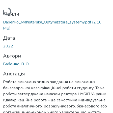
Вантажиться...
Файли
Babenko_Мahisterska_Optymizatsiia_systemy.pdf
(2,16
MB)
Дата
2022
Автори
Бабенко, В. О.
Анотація
Робота виконана згідно завдання на виконання
бакалаврської кваліфікаційної роботи студенту. Тема
роботи затверджена наказом ректора НУБіП України.
Кваліфікаційна робота – це самостійна індивідуальна
робота аналітичного, розрахункового, бізнесового або
організаційно-економічного характеру, що містить