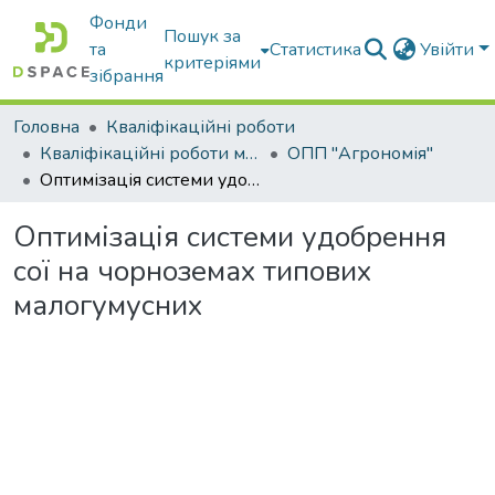
Фонди
Пошук за
та
Статистика
Увійти
критеріями
зібрання
Головна
Кваліфікаційні роботи
Кваліфікаційні роботи магістрів
ОПП "Агрономія"
Оптимізація системи удобрення сої на чорноземах типових малогумусних
Оптимізація системи удобрення
сої на чорноземах типових
малогумусних