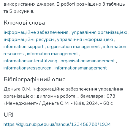
використаних джерел. В роботі розміщено 3 таблиць
та 5 рисунків.
Ключові слова
інформаційне забезпечення
,
управління організацією
,
інформаційні ресурси
,
управління інформацією
,
information support
,
organisation management
,
information
resources
,
information management
,
informationsunterstützung
,
organisationsmanagement
,
informationsressourcen
,
informationsmanagement
Бібліографічний опис
Деньга О.М. Інформаційне забезпечення управління
організацією : дипломна робота ... бакалавра : 073
«Менеджмент» / Деньга О.М. - Київ, 2024. - 68 с.
URI
https://dglib.nubip.edu.ua/handle/123456789/1934