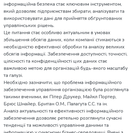
інформаційна безпека стає ключовим інструментом,
який дозволяє підприємствам збирати, аналізувати та
використовувати дані для прийняття обґрунтованих
управлінських рішень.
Це питання стає особливо актуальним в умовах
збільшення обсягів даних, коли компанії стикаються з
необхідністю ефективної обробки та аналізу великих
обсягів інформації. Забезпечення доступності, точності,
цілісності та конфіденційності цих даних стає
важливою метою для організацій будь-якого масштабу
та галузі.
Необхідно зазначити, що проблема інформаційного
забезпечення управління організацією була розглянута
такими вченими, як Пітер Друкер, Майкл Портер,
Брюс Шнайер, Британ О.М., Палагута С.С. та ін.
Аналіз актуальності та ефективності інформаційного
забезпечення дозволяє ретельно розглянути сучасні
тенденції та можливості управління даними та
інформацією у сучасному бізнес-середовищі. Вчені з