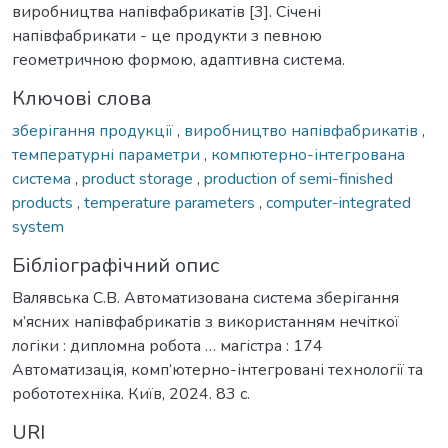
виробництва напівфабрикатів [3]. Січені
напівфабрикати - це продукти з певною
геометричною формою, адаптивна система.
Ключові слова
зберігання продукції
,
виробництво напівфабрикатів
,
температурні параметри
,
компютерно-інтегрована
система
,
product storage
,
production of semi-finished
products
,
temperature parameters
,
computer-integrated
system
Бібліографічний опис
Валявська С.В. Автоматизована система зберігання
м’ясних напівфабрикатів з використанням нечіткої
логіки : дипломна робота … магістра : 174
Автоматизація, комп’ютерно-інтегровані технології та
робототехніка. Київ, 2024. 83 с.
URI