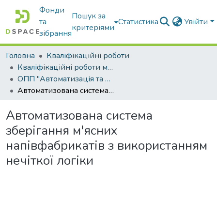
Фонди
Пошук за
та
Статистика
Увійти
критеріями
зібрання
Головна
Кваліфікаційні роботи
Кваліфікаційні роботи магістрів
ОПП "Автоматизація та комп’ютерно-інтегровані технології"
Автоматизована система зберігання м'ясних напівфабрикатів з використанням нечіткої логіки
Автоматизована система
зберігання м'ясних
напівфабрикатів з використанням
нечіткої логіки